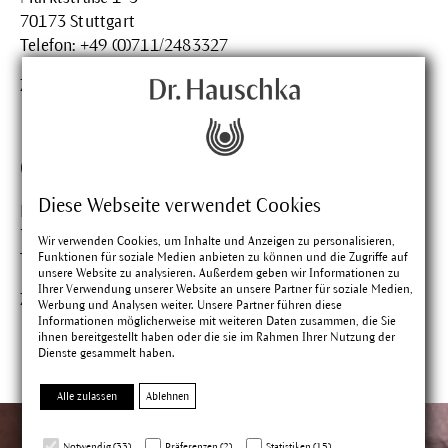
70173 Stuttgart
Telefon: +49 (0)711/2483327
Zum Counter in Stuttgart
Counter Freiburg Breuninger.
Diese Webseite verwendet Cookies
Kaiser-Joseph-Str. 169
79098 Freiburg
Wir verwenden Cookies, um Inhalte und Anzeigen zu personalisieren,
Funktionen für soziale Medien anbieten zu können und die Zugriffe auf
Telefon: +49 (0)761/38040
unsere Website zu analysieren. Außerdem geben wir Informationen zu
Ihrer Verwendung unserer Website an unsere Partner für soziale Medien,
Zum Counter in Freiburg
Werbung und Analysen weiter. Unsere Partner führen diese
Informationen möglicherweise mit weiteren Daten zusammen, die Sie
ihnen bereitgestellt haben oder die sie im Rahmen Ihrer Nutzung der
Dienste gesammelt haben.
Alle zulassen
Ablehnen
Notwendig (33)
Präferenzen (2)
Statistiken (15)