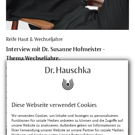
Reife Haut & Wechseljahre
Interview mit Dr. Susanne Hofmeister -
Thema Wechseljahre.
Wie anstrengend, die Zeit anhalten zu wollen. Und wie
vergeblich. Dr. Susanne Hofmeister, anthroposophische
Ärztin und Expertin für Biografiearbeit, lenkt den Blick
auf eine neue Rolle, die mit den Wechseljahren frei
wird: die der charismatischen Königin. Um in diese
Diese Webseite verwendet Cookies
Rolle zu schlüpfen, müssen wir uns eigentlich nur
selbst die Krone aufsetzen. Aber der Reihe nach.
Wir verwenden Cookies, um Inhalte und Anzeigen zu personalisieren,
Funktionen für soziale Medien anbieten zu können und die Zugriffe auf
Zum Artikel
unsere Website zu analysieren. Außerdem geben wir Informationen zu
Ihrer Verwendung unserer Website an unsere Partner für soziale Medien,
Werbung und Analysen weiter. Unsere Partner führen diese