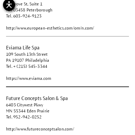
36 Grove St, Suite 1
NH 03458 Peterborough
Tel. 603-924-9123
http://www.european-esthetics.com/om/n.com/
Eviama Life Spa
109 South 13th Street
PA 19107 Philadelphia
Tel. + (215) 545-3344
https://www.eviama.com
Future Concepts Salon & Spa
6403 Citywest Pkwy
MN 55344 Eden Prairie
Tel. 952-942-0252
http://www.futureconceptsalon.com/