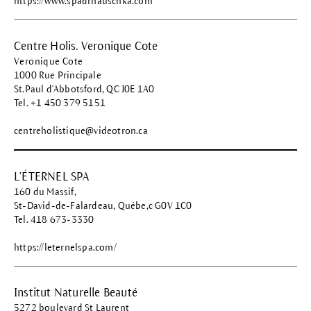
https://www.spadrhauschka.com
Centre Holis. Veronique Cote
Veronique Cote
1000 Rue Principale
St.Paul d'Abbotsford, QC J0E 1A0
Tel. +1 450 379 5151
centreholistique@videotron.ca
L'ÉTERNEL SPA
160 du Massif,
St-David-de-Falardeau, Québe,c G0V 1C0
Tel. 418 673-3330
https://leternelspa.com/
Institut Naturelle Beauté
5272 boulevard St Laurent