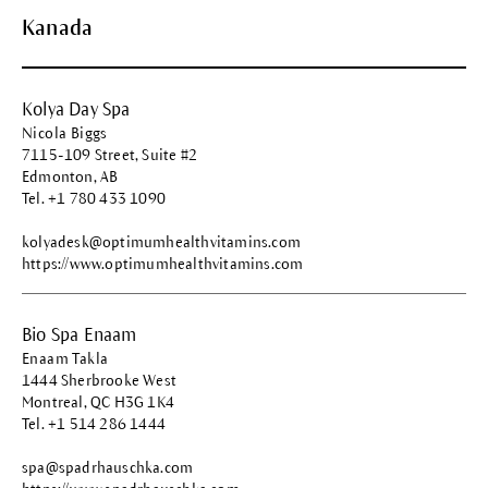
Kanada
Kolya Day Spa
Nicola Biggs
7115-109 Street, Suite #2
Edmonton, AB
Tel. +1 780 433 1090
kolyadesk@optimumhealthvitamins.com
https://www.optimumhealthvitamins.com
Bio Spa Enaam
Enaam Takla
1444 Sherbrooke West
Montreal, QC H3G 1K4
Tel. +1 514 286 1444
spa@spadrhauschka.com