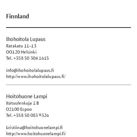
Finnland
Ihohoitola Lupaus
Ratakatu 11–13
OO120 Helsinki
Tel. +358 50 304 1615
info@ihohoitolalupaus.fi
http://www.ihohoitolalupaus.fi/
Hoitohuone Lampi
Itätuulenkuja 1 B
O2100 Espoo
Tel. +358 50 083 9326
kristiina@hoitohuonelampi.fi
http://www.hoitohuonelampi.fi/