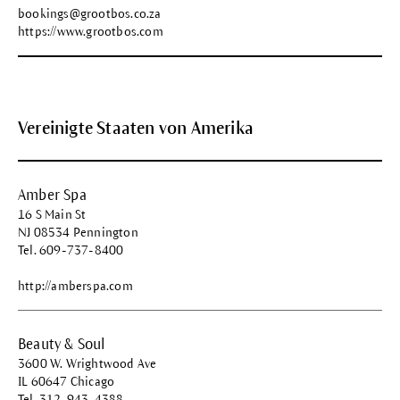
bookings@grootbos.co.za
https://www.grootbos.com
Vereinigte Staaten von Amerika
Amber Spa
16 S Main St
NJ 08534 Pennington
Tel. 609-737-8400
http://amberspa.com
Beauty & Soul
3600 W. Wrightwood Ave
IL 60647 Chicago
Tel. 312-943-4388