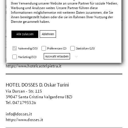
Ihrer Verwendung unserer Website an unsere Partner für soziale Medien,
info@casaraphael.com
Werbung und Analysen weiter. Unsere Partner führen diese
https://www.casaraphael.com
Informationen möglicherweise mit weiteren Daten zusammen, die Sie
ihnen bereitgestellt haben oder die sie im Rahmen Ihrer Nutzung der
Dienste gesammelt haben.
Hotel Castel Pietra snc
Alle zulassen
Ablehnen
Via Venezia, 28
38050 Fiera di Primiero (TN)
Tel. +39 0439 763171
Notwendig (33)
Präferenzen (2)
Statistiken (15)
Auswahl erlauben
Marketing (32)
info@hotelcastelpietra.it
https://www.hotelcastelpietra.it
HOTEL DOSSES D. Oskar Turini
Via Dursan - Str. 115
39047 Santa Cristina Valgardena (BZ)
Tel. 0471793326
info@dosses.it
https://www.dosses.it