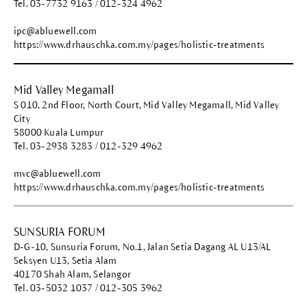
Tel. 03-7732 9163 / 012-324 4962
ipc@abluewell.com
https://www.drhauschka.com.my/pages/holistic-treatments
Mid Valley Megamall
S 010, 2nd Floor, North Court, Mid Valley Megamall, Mid Valley
City
58000 Kuala Lumpur
Tel. 03-2938 3283 / 012-329 4962
mvc@abluewell.com
https://www.drhauschka.com.my/pages/holistic-treatments
SUNSURIA FORUM
D-G-10, Sunsuria Forum, No.1, Jalan Setia Dagang AL U13/AL
Seksyen U13, Setia Alam
40170 Shah Alam, Selangor
Tel. 03-5032 1037 / 012-305 3962