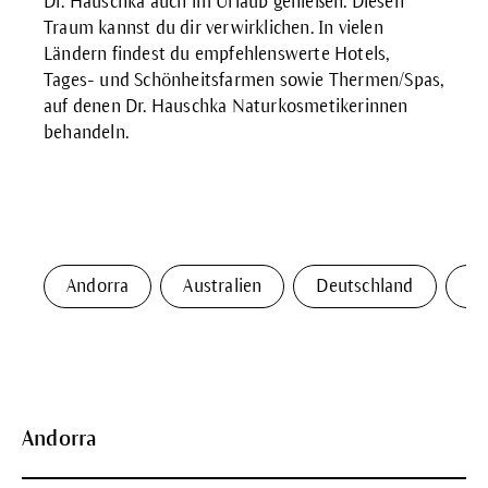
Dr. Hauschka auch im Urlaub genießen. Diesen
Traum kannst du dir verwirklichen. In vielen
Ländern findest du empfehlenswerte Hotels,
Tages- und Schönheitsfarmen sowie Thermen/Spas,
auf denen Dr. Hauschka Naturkosmetikerinnen
behandeln.
Andorra
Australien
Deutschland
Fi
Andorra