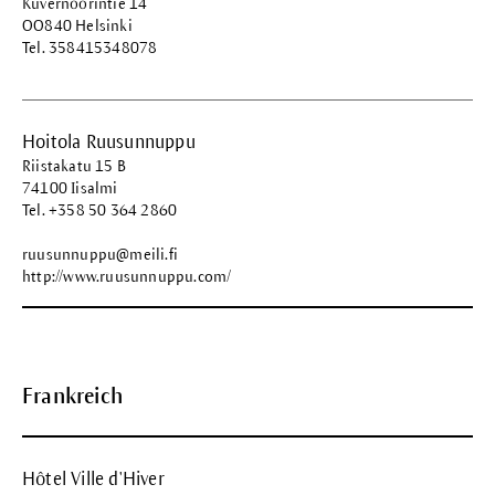
Kuvernöörintie 14
OO840 Helsinki
Tel. 358415348078
Hoitola Ruusunnuppu
Riistakatu 15 B
74100 Iisalmi
Tel. +358 50 364 2860
ruusunnuppu@meili.fi
http://www.ruusunnuppu.com/
Frankreich
Hôtel Ville d'Hiver