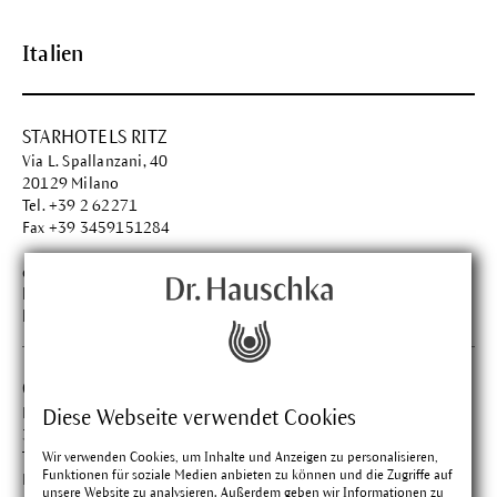
Italien
STARHOTELS RITZ
Via L. Spallanzani, 40
20129 Milano
Tel. +39 2 62271
Fax +39 3459151284
drhauschkaspa@wala.it
https://www.starhotels.com/it/i-nostri-hotel/ritz-milano/dr-
hauschka-spa-suite.html
Casa Raphael
Piazza de Giovanni, 4
Diese Webseite verwendet Cookies
38050 Roncegno Terme (TN)
Tel. +39 46 177 2000
Wir verwenden Cookies, um Inhalte und Anzeigen zu personalisieren,
Funktionen für soziale Medien anbieten zu können und die Zugriffe auf
Fax +39 046 176 4500
unsere Website zu analysieren. Außerdem geben wir Informationen zu