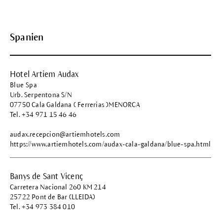
Spanien
Hotel Artiem Audax
Blue Spa
Urb. Serpentona S/N
07750 Cala Galdana ( Ferrerias )MENORCA
Tel. +34 971 15 46 46
audax.recepcion@artiemhotels.com
https://www.artiemhotels.com/audax-cala-galdana/blue-spa.html
Banys de Sant Vicenç
Carretera Nacional 260 KM 214
25722 Pont de Bar (LLEIDA)
Tel. +34 973 384 010