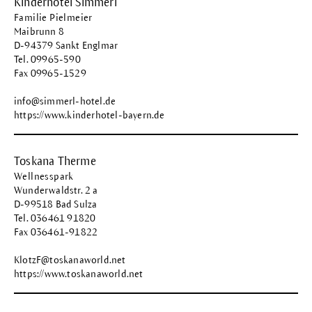
Kinderhotel Simmerl
Familie Pielmeier
Maibrunn 8
D-94379 Sankt Englmar
Tel. 09965-590
Fax 09965-1529
info@simmerl-hotel.de
https://www.kinderhotel-bayern.de
Toskana Therme
Wellnesspark
Wunderwaldstr. 2 a
D-99518 Bad Sulza
Tel. 036461 91820
Fax 036461-91822
KlotzF@toskanaworld.net
https://www.toskanaworld.net