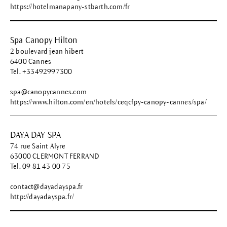
https://hotelmanapany-stbarth.com/fr
Spa Canopy Hilton
2 boulevard jean hibert
6400 Cannes
Tel. +33492997300
spa@canopycannes.com
https://www.hilton.com/en/hotels/ceqcfpy-canopy-cannes/spa/
DAYA DAY SPA
74 rue Saint Alyre
63000 CLERMONT FERRAND
Tel. 09 81 43 00 75
contact@dayadayspa.fr
http://dayadayspa.fr/