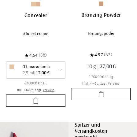
Bronzing Powder
Concealer
Tönungspuder
Abdeckcreme
4.97
(62)
4.64
(58)
10 g
|
27,00 €
01 macadamia
2,5 ml
|
17,00 €
2.700,00 € / 1 kg
6.800,00 € / 1 L
inkl. MwSt., zzgl.
Versand
inkl. MwSt., zzgl.
Versand
Spitzer und
Versandkosten