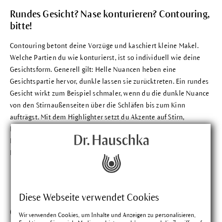
Rundes Gesicht? Nase konturieren? Contouring,
bitte!
Contouring betont deine Vorzüge und kaschiert kleine Makel.
Welche Partien du wie konturierst, ist so individuell wie deine
Gesichtsform. Generell gilt: Helle Nuancen heben eine
Gesichtspartie hervor, dunkle lassen sie zurücktreten. Ein rundes
Gesicht wirkt zum Beispiel schmaler, wenn du die dunkle Nuance
von den Stirnaußenseiten über die Schläfen bis zum Kinn
aufträgst. Mit dem
Highlighter
setzt du Akzente auf Stirn,
Nasenrücken, Kinn und Augenlidern. Für eine schmaler wirkende
Nase den
Highlighter
einfach auf den Nasenrücken auftragen.
Fertig ist dein Contouring.
Diese Webseite verwendet Cookies
Contouring für Anfänger: drei Tipps.
Wir verwenden Cookies, um Inhalte und Anzeigen zu personalisieren,