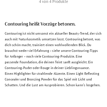
4 von 4 Produkte
Contouring heißt Vorzüge betonen.
Contouring ist nicht umsonst ein aktueller Beauty-Trend, der sich
auch mit Naturkosmetik umsetzen lässt. Contouring betont, was
dich schön macht, trainiert einen wohlwollenden Blick. Du
brauchst weder viel Erfahrung – siehe unsere Contouring-Tipps
für Anfänger – noch viele Contouring-Produkte. Eine
passende
Foundation
, die deinen
Teint
sanft ausgleicht. Ein
Contouring-
Puder
oder
Rouge
in deiner Lieblingsnuance.
Einen
Highlighter
für strahlende Akzente. Einen
Light Reflecting
Concealer
und
Bronzing Powder
für das Spiel mit Licht und
Schatten. Und die Lust am Ausprobieren. Schon kannʼs losgehen.