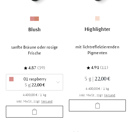
Highlighter
Blush
mit lichtreflektierenden
sanfte Bräune oder rosige
Pigmenten
Frische
4.91
(11)
4.87
(39)
5 g
|
22,00 €
01 raspberry
5 g
|
22,00 €
4.400,00 € / 1 kg
4.400,00 € / 1 kg
inkl. MwSt., zzgl.
Versand
inkl. MwSt., zzgl.
Versand