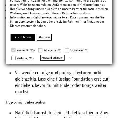
Funktionen für soziale Medien anbieten zu können und die Zugriffe auf
unsere Website zu analysieren. Außerdem geben wir Informationen zu
Contouring ist viel einfacher, als du vielleicht denkst. Diese drei
Ihrer Verwendung unserer Website an unsere Partner für soziale Medien,
Tipps helfen dir, wenn du noch nicht viel Erfahrung mit
Werbung und Analysen weiter. Unsere Partner führen diese
Informationen möglicherweise mit weiteren Daten zusammen, die Sie
Contouring gesammelt hast.
ihnen bereitgestellt haben oder die sie im Rahmen Ihrer Nutzung der
Dienste gesammelt haben.
Tipp 1: geeignete Farbtöne
Alle zulassen
Ablehnen
Der Ton für die dunklere Nuance sollte nur etwas
dunkler sein als dein Hautton, damit das Make-up
Notwendig (33)
Präferenzen (2)
Statistiken (15)
nicht maskenhaft wirkt.
Auswahl erlauben
Marketing (32)
Tipp 2: Reihenfolge beachten
Verwende cremige und pudrige Texturen nicht
gleichzeitig. Lass eine flüssige
Foundation
erst gut
einziehen, bevor du mit Puder oder
Rouge
weiter
machst.
Tipp 3: nicht übertreiben
Natürlich kannst du kleine Makel kaschieren. Aber