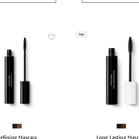
Neu
efining Mascara
Long Lasting Masc