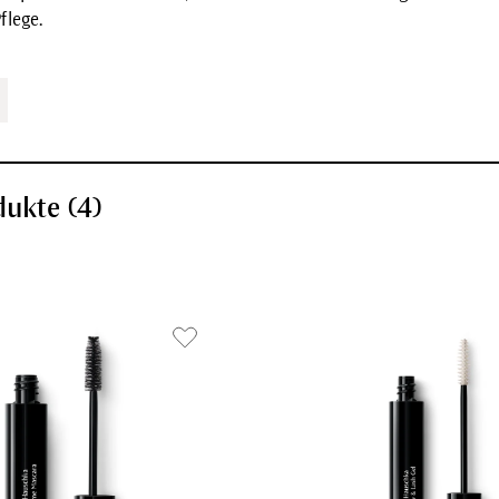
flege.
dukte (
4
)