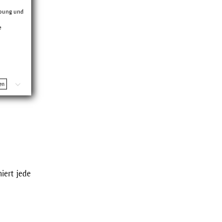
rbung und
e
a von
en- oder
e
en
iert jede