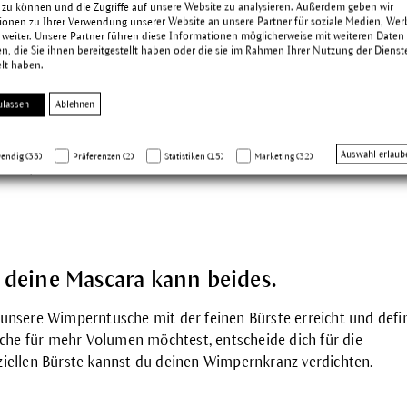
 zu können und die Zugriffe auf unsere Website zu analysieren. Außerdem geben wir
ionen zu Ihrer Verwendung unserer Website an unsere Partner für soziale Medien, We
 weiter. Unsere Partner führen diese Informationen möglicherweise mit weiteren Daten
, die Sie ihnen bereitgestellt haben oder die sie im Rahmen Ihrer Nutzung der Dienst
indliche Augen.
lt haben.
erntusche für empfindliche Augen? Die Naturkosmetik-Mascar
ulassen
Ablehnen
t und anderen Heilpflanzen. Dazu kommen Seide, Rosen-, Bien
ine Augen empfindlich sind oder du Kontaktlinsen trägst, ist di
Auswahl erlaub
endig (33)
Präferenzen (2)
Statistiken (15)
Marketing (32)
ine perfekte Wahl.
 deine Mascara kann beides.
unsere Wimperntusche mit der feinen Bürste erreicht und defin
he für mehr Volumen möchtest, entscheide dich für die
eziellen Bürste kannst du deinen Wimpernkranz verdichten.