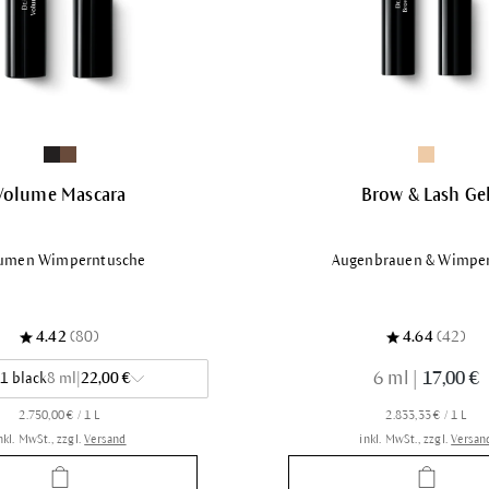
Volume Mascara
Brow & Lash Ge
umen Wimperntusche
Augenbrauen & Wimpe
4.42
(80)
4.64
(42)
6 ml
|
17,00 €
1 black
8 ml
|
22,00 €
2.750,00 € / 1 L
2.833,33 € / 1 L
nkl. MwSt., zzgl.
Versand
inkl. MwSt., zzgl.
Versan