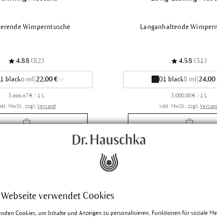
ierende Wimperntusche
Langanhaltende Wimper
4.88
(82)
4.58
(31)
1 black
6 ml
|
22,00 €
01 black
8 ml
|
24,00
3.666,67 € / 1 L
3.000,00 € / 1 L
nkl. MwSt., zzgl.
Versand
inkl. MwSt., zzgl.
Versan
4 von 4 Produkt
 Webseite verwendet Cookies
enden Cookies, um Inhalte und Anzeigen zu personalisieren, Funktionen für soziale M