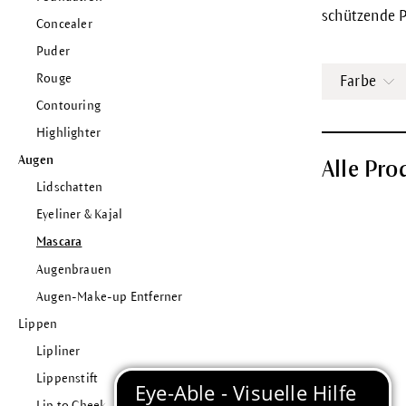
schützende P
Concealer
Puder
Rouge
Farbe
Contouring
Highlighter
Augen
Alle Pro
Lidschatten
Eyeliner & Kajal
Mascara
Augenbrauen
Augen-Make-up Entferner
Lippen
Lipliner
Lippenstift
Lip to Cheek