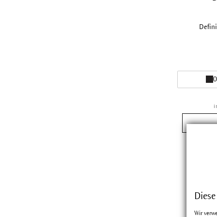
Defin
0
i
Diese
Wir verw