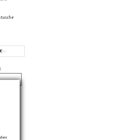
ntusche
 €
d
e
edien