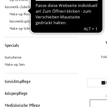
Kosmetik-Zubehör
Make-up Pinsel
Kosmetikspitzer
Make-up Schwamm
Specials
Vol
Gutscheine
Make-up Sets
Gesichtspflege
0
Körperpflege
i
Medizinische Pflege