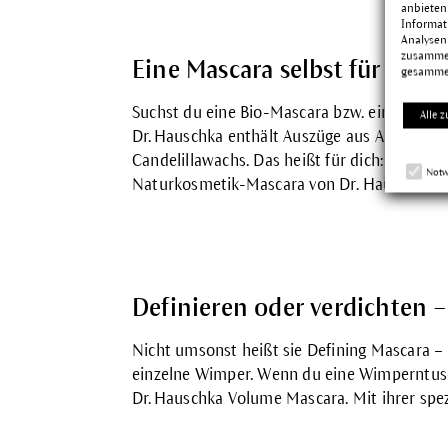
anbieten
Informat
Analysen
zusammen
Eine Mascara selbst für empf
gesamme
Suchst du eine Bio-Mascara bzw. eine Wimp
Alle z
Dr. Hauschka enthält Auszüge aus Augentros
Candelillawachs. Das heißt für dich: Wenn de
Notw
Naturkosmetik-Mascara von Dr. Hauschka de
Definieren oder verdichten –
Nicht umsonst heißt sie
Defining Mascara
– 
einzelne Wimper. Wenn du eine Wimperntusc
Dr. Hauschka
Volume Mascara
. Mit ihrer sp