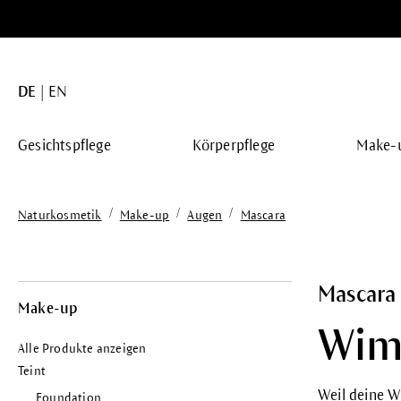
springen
Zur Hauptnavigation springen
DE
EN
Gesichtspflege
Körperpflege
Make-
/
/
/
Naturkosmetik
Make-up
Augen
Mascara
Mascara
Make-up
Wim
Alle Produkte anzeigen
Teint
Weil deine W
Foundation