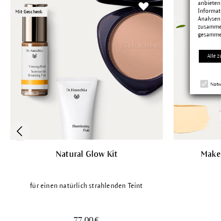
anbieten
Informat
Mit Geschenk
Analysen
zusammen
gesamme
Alle z
Notw
Natural Glow Kit
Make-
für einen natürlich strahlenden Teint
77,00 €