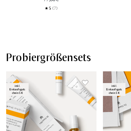
5
(7)
Probiergrößensets
inkl.
inkl.
Einkaufsguts
Einkaufsguts
chein 5 €
chein 5 €