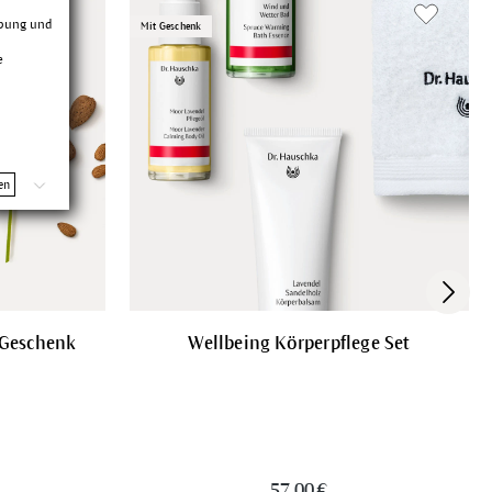
rbung und
Mit Geschenk
e
en
 Geschenk
Wellbeing Körperpflege Set
57,00 €