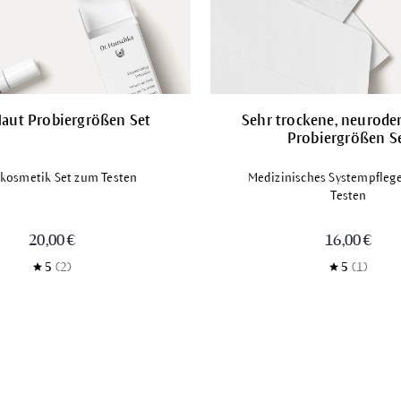
Haut Probiergrößen Set
Sehr trockene, neurode
Probiergrößen S
kosmetik Set zum Testen
Medizinisches Systempfleg
Testen
20,00 €
16,00 €
5
(2)
5
(1)