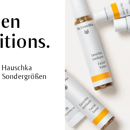
nen
itions.
r. Hauschka
e Sondergrößen