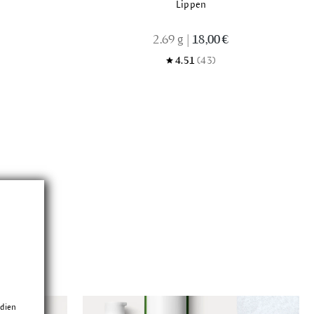
Lippen
2.69 g
|
18,00 €
4.51
(43)
edien