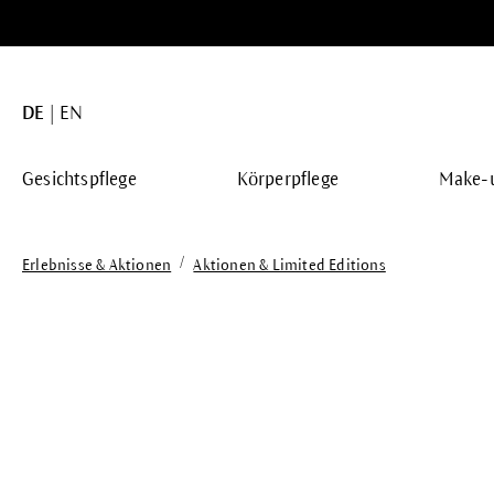
springen
Zur Hauptnavigation springen
DE
EN
Gesichtspflege
Körperpflege
Make-
/
Erlebnisse & Aktionen
Aktionen & Limited Editions