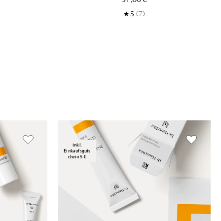
5
(7)
inkl.
Einkaufsguts
chein 5 €