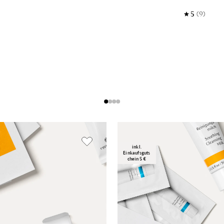
5
(9)
inkl.
Einkaufsguts
chein 5 €