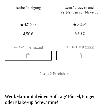
zum Auftragen und
sanfte Reinigung
Verblenden von Make-up
5
(16)
4.7
(44)
6,50 €
4,50 €
inkl. MwSt., zzgl.
Versand
inkl. MwSt., zzgl.
Versand
2 von 2 Produkte
Wer bekommt deinen Auftrag? Pinsel, Finger
oder Make-up Schwamm?