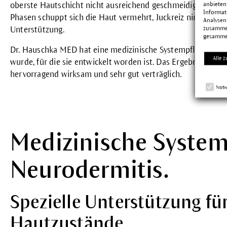
anbieten
oberste Hautschicht nicht ausreichend geschmeidig hält un
Informat
Phasen schuppt sich die Haut vermehrt, Juckreiz nimmt zu – 
Analysen
zusammen
Unterstützung.
gesamme
Dr. Hauschka MED hat eine medizinische Systempflege komp
Alle z
wurde, für die sie entwickelt worden ist. Das Ergebnis: Alle
D
hervorragend wirksam und sehr gut verträglich.
Notw
Medizinische System
Neurodermitis.
Spezielle Unterstützung fü
Hautzustände.