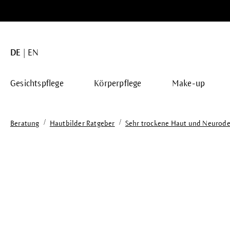
springen
Zur Hauptnavigation springen
DE
EN
Gesichtspflege
Körperpflege
Make-up
/
/
Beratung
Hautbilder Ratgeber
Sehr trockene Haut und Neurode