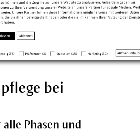
 zu können und die Zugriffe auf unsere Website zu analysieren. Außerdem geben wir
d Spannungsgefühle auftreten. In akuten
ionen zu Ihrer Verwendung unserer Website an unsere Partner für soziale Medien, We
jetzt benötigt die Haut eine spezielle
 weiter. Unsere Partner führen diese Informationen möglicherweise mit weiteren Daten
, die Sie ihnen bereitgestellt haben oder die sie im Rahmen Ihrer Nutzung der Dienst
lt haben.
oniert, die von den Menschen getestet
ulassen
Ablehnen
r. Hauschka MED
Produkte sind
Auswahl erlaub
endig (33)
Präferenzen (2)
Statistiken (15)
Marketing (32)
pflege bei
r alle Phasen und