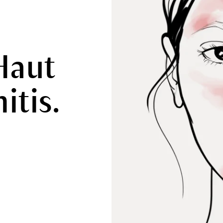
Haut
tis.