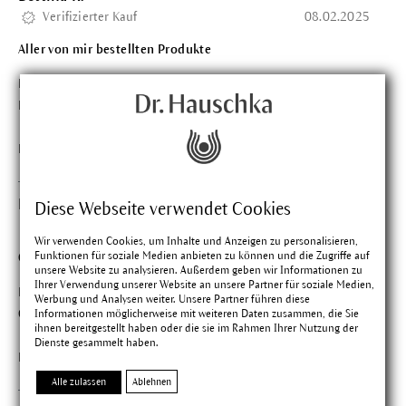
Verifizierter Kauf
08.02.2025
Aller von mir bestellten Produkte
Für meine sehr empfindliche neurodermitis Haut sind die
Pflegeprodukte sehr gut geeignet
Findest du diese Bewertung hilfreich?
Martina H.
Bewertung mit 5 vo
Diese Webseite verwendet Cookies
Verifizierter Kauf
17.11.2024
Wir verwenden Cookies, um Inhalte und Anzeigen zu personalisieren,
Funktionen für soziale Medien anbieten zu können und die Zugriffe auf
Gesichtspflege
unsere Website zu analysieren. Außerdem geben wir Informationen zu
Ihrer Verwendung unserer Website an unsere Partner für soziale Medien,
Habe die Creme bei meiner Neurodermitis Erkrankung im
Werbung und Analysen weiter. Unsere Partner führen diese
Gesicht angewandt und bin mit dem Ergebnis sehr zufrieden.
Informationen möglicherweise mit weiteren Daten zusammen, die Sie
ihnen bereitgestellt haben oder die sie im Rahmen Ihrer Nutzung der
Dienste gesammelt haben.
Findest du diese Bewertung hilfreich?
Alle zulassen
Ablehnen