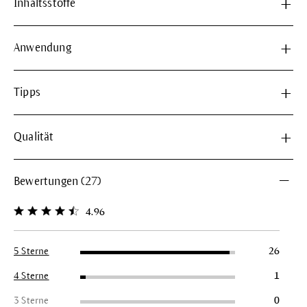
Inhaltsstoffe
Anwendung
Tipps
Qualität
Bewertungen (27)
4.96
Durchschnittliche Bewertung von 4.9 von 5 Sternen
5 Sterne
26
4 Sterne
1
3 Sterne
0