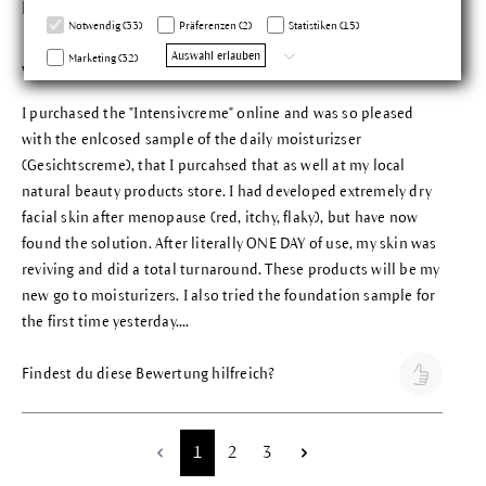
Maryann O.
Bewertung mit 5 vo
Notwendig (33)
Präferenzen (2)
Statistiken (15)
Verifizierter Kauf
13.11.2024
Auswahl erlauben
Marketing (32)
Very effective. Took care of my postmenopausal dry skin
I purchased the "Intensivcreme" online and was so pleased
with the enlcosed sample of the daily moisturizser
(Gesichtscreme), that I purcahsed that as well at my local
natural beauty products store. I had developed extremely dry
facial skin after menopause (red, itchy, flaky), but have now
found the solution. After literally ONE DAY of use, my skin was
reviving and did a total turnaround. These products will be my
new go to moisturizers. I also tried the foundation sample for
the first time yesterday....
Findest du diese Bewertung hilfreich?
Seite
Seite
Seite
1
2
3