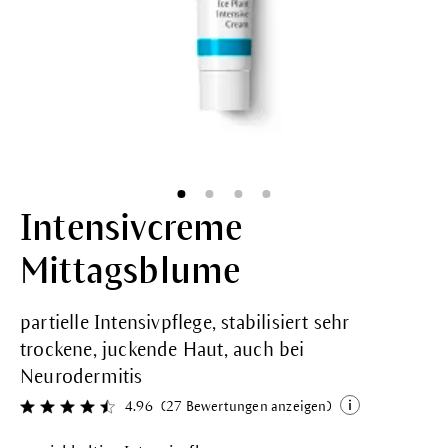
Intensivcreme
Mittagsblume
partielle Intensivpflege, stabilisiert sehr
trockene, juckende Haut, auch bei
Neurodermitis
4.96
(27 Bewertungen anzeigen)
Durchschnittliche Bewertung von 4.9 von 5 Sternen