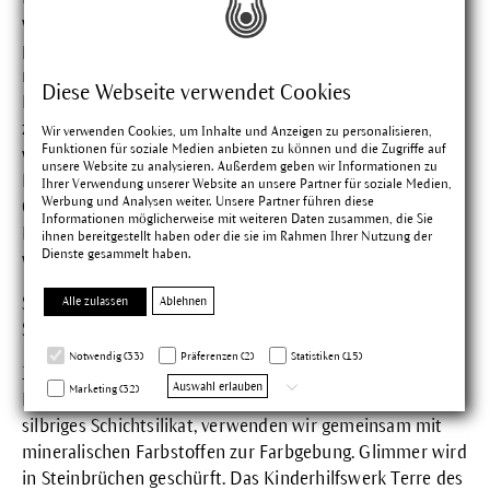
werden soll. Zu Beginn der Produktprüfung arbeiten wir
parallel mit ihnen und unserer Tochtergesellschaft
naturamus an der Qualitäts- und Sicherheitsfrage.
Diese Webseite verwendet Cookies
Naturamus ist für die Beschaffung der Rohstoffe
zuständig. Sie überprüft, ob die gewünschten Rohstoffe
Wir verwenden Cookies, um Inhalte und Anzeigen zu personalisieren,
Funktionen für soziale Medien anbieten zu können und die Zugriffe auf
wie Wachse, pflanzliche Öle, Mineralpigmente oder
unsere Website zu analysieren. Außerdem geben wir Informationen zu
Heilpflanzen überhaupt in hoher und möglichst in Bio-
Ihrer Verwendung unserer Website an unsere Partner für soziale Medien,
Werbung und Analysen weiter. Unsere Partner führen diese
Qualität und in ausreichenden Mengen verfügbar sind.
Informationen möglicherweise mit weiteren Daten zusammen, die Sie
Dabei spielen soziale Kriterien beim Einkauf eine
ihnen bereitgestellt haben oder die sie im Rahmen Ihrer Nutzung der
Dienste gesammelt haben.
wichtige Rolle.
Soziale Kriterien beim Rohstoffeinkauf? Haben
Alle zulassen
Ablehnen
Sie ein Beispiel?
Notwendig (33)
Präferenzen (2)
Statistiken (15)
Ja. Unsere neuen Make-up-Produkte enthalten zum
Auswahl erlauben
Marketing (32)
Beispiel Glimmer. Diesen mineralischen Rohstoff, ein
silbriges Schichtsilikat, verwenden wir gemeinsam mit
mineralischen Farbstoffen zur Farbgebung. Glimmer wird
in Steinbrüchen geschürft. Das Kinderhilfswerk Terre des