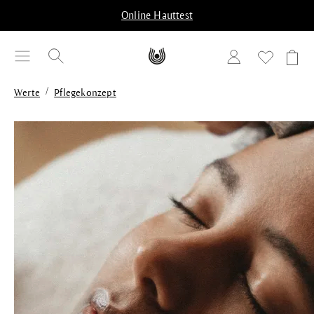
alt springen
Online Hauttest
/
Werte
Pflegekonzept