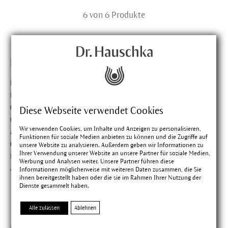
6 von 6 Produkte
Für jeden Handgriff der richtige Schminkpinsel.
Die Form eines Make-up Pinsels verrät viel über sein
Einsatzgebiet. Zu unserer Kollektion gehören ein Puderpinsel
(Powder
Brush
) mit großem abgeschrägten Pinselkopf, ein
Diese Webseite verwendet Cookies
tulpenförmiger Rougepinsel (Blusher
Brush
), ein präzise
Wir verwenden Cookies, um Inhalte und Anzeigen zu personalisieren,
arbeitender Lippenpinsel (
Lip Brush
), ein
Foundation
-Pinsel
Funktionen für soziale Medien anbieten zu können und die Zugriffe auf
(
Foundation Brush
) mit schräger Kante, ein klassischer
unsere Website zu analysieren. Außerdem geben wir Informationen zu
Ihrer Verwendung unserer Website an unsere Partner für soziale Medien,
Lidschattenpinsel (
Eyeshadow Blender Brush
) und ein
Werbung und Analysen weiter. Unsere Partner führen diese
Augenpinsel (
Eye Definer Brush
) mit extra kurzem Pinselkopf.
Informationen möglicherweise mit weiteren Daten zusammen, die Sie
ihnen bereitgestellt haben oder die sie im Rahmen Ihrer Nutzung der
Dienste gesammelt haben.
Alle zulassen
Ablehnen