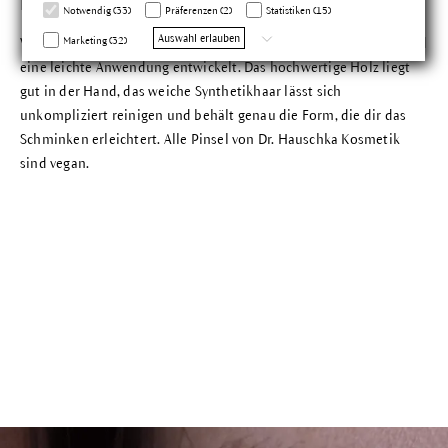
Mit diesen Pinseln gelingt jedes Make-up.
Notwendig (33)
Präferenzen (2)
Statistiken (15)
Auswahl erlauben
Marketing (32)
Wir haben unsere Make-up Pinsel für einen perfekten Auftrag und
eine leichte Anwendung entwickelt. Das hochwertige Holz liegt
gut in der Hand, das weiche Synthetikhaar lässt sich
unkompliziert reinigen und behält genau die Form, die dir das
Schminken erleichtert. Alle Pinsel von Dr. Hauschka Kosmetik
sind vegan.