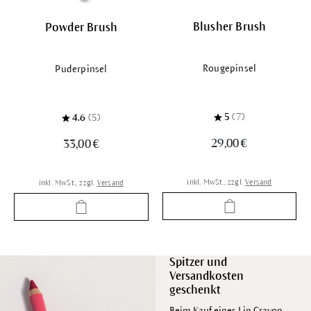
Blusher Brush
Powder Brush
Rougepinsel
Puderpinsel
5
(7)
4.6
(5)
29,00 €
33,00 €
inkl. MwSt., zzgl.
Versand
inkl. MwSt., zzgl.
Versand
Spitzer und
Versandkosten
geschenkt
Beim Kauf eines Lip Crayon