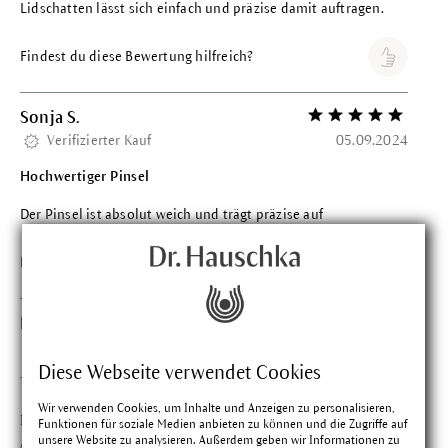
Lidschatten lässt sich einfach und präzise damit auftragen.
Findest du diese Bewertung hilfreich?
Sonja S.
Bewertung mit 5 vo
Verifizierter Kauf
05.09.2024
Hochwertiger Pinsel
Der Pinsel ist absolut weich und trägt präzise auf
Findest du diese Bewertung hilfreich?
Miriam K.
Bewertung mit 5 vo
Verifizierter Kauf
06.07.2024
Diese Webseite verwendet Cookies
Trägt dort auf wo er soll
Wir verwenden Cookies, um Inhalte und Anzeigen zu personalisieren,
Ich nutze momentan sehr gerne Rouge in der Mitte des
Funktionen für soziale Medien anbieten zu können und die Zugriffe auf
unsere Website zu analysieren. Außerdem geben wir Informationen zu
Augenlides. Der Pinsel trägt nur dort auf wo ich es will und so