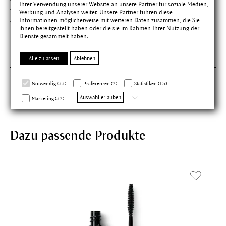
Ihrer Verwendung unserer Website an unsere Partner für soziale Medien,
viel ich will. Ich muss nicht nach korrigieren, weil der Auftrag
Werbung und Analysen weiter. Unsere Partner führen diese
Informationen möglicherweise mit weiteren Daten zusammen, die Sie
viel zu dick ist. Tolle Handhabung
ihnen bereitgestellt haben oder die sie im Rahmen Ihrer Nutzung der
Dienste gesammelt haben.
Findest du diese Bewertung hilfreich?
Alle zulassen
Ablehnen
Notwendig (33)
Präferenzen (2)
Statistiken (15)
Auswahl erlauben
Marketing (32)
Dazu passende Produkte