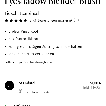
Eyeshadow Blender Brush
Lidschattenpinsel
5
(4 Bewertungen anzeigen)
Durchschnittliche Bewertung von 5 von 5 Sternen
großer Pinselkopf
aus Synthetikhaar
zum gleichmäßigen Auftrag von Lidschatten
ideal auch zum Verblenden
vollständige Beschreibung lesen
Standard
24,00 €
inkl. MwSt.
+24 Treuepunkte