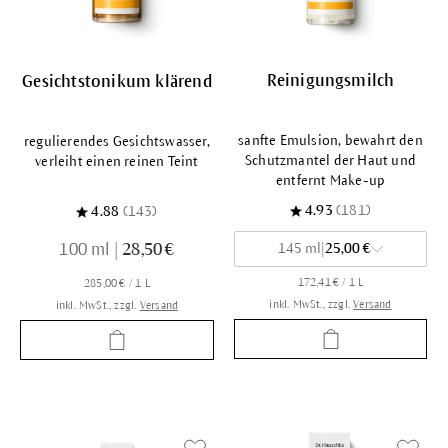
Reinigungsmilch
Gesichtstonikum klärend
sanfte Emulsion, bewahrt den
regulierendes Gesichtswasser,
Schutzmantel der Haut und
verleiht einen reinen Teint
entfernt Make-up
4.93
(181)
4.88
(143)
100 ml
|
28,50 €
145 ml
|
25,00 €
172,41 € / 1 L
285,00 € / 1 L
inkl. MwSt., zzgl.
Versand
inkl. MwSt., zzgl.
Versand