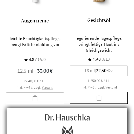
Gesichtsöl
Augencreme
regulierende Tagespflege,
leichte Feuchtigkeitspflege,
bringt fettige Haut ins
beugt Fältchenbildung vor
Gleichgewicht
4.98
(81)
4.87
(67)
12.5 ml
|
33,00 €
18 ml
|
22,50 €
1.250,00 € / 1 L
2.640,00 € / 1 L
inkl. MwSt., zzgl.
Versand
inkl. MwSt., zzgl.
Versand