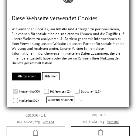
Diese Webseite verwendet Cookies
Wir verwenden Cookies, um Inhalte und Anzeigen zu personalisieren,
Funktionen für soziale Medien anbieten zu können und die Zugriffe auf
unsere Website zu analysieren. Außerdem geben wir Informationen zu
Ihrer Verwendung unserer Website an unsere Partner für soziale Medien,
Werbung und Analysen weiter. Unsere Partner führen diese
Informationen möglicherweise mit weiteren Daten zusammen, die Sie
Ausgleichendes
Beruhigendes Tagesfluid
ihnen bereitgestellt haben oder die sie im Rahmen Ihrer Nutzung der
Tagesfluid
Dienste gesammelt haben.
bringt fettige Mischhaut in
stärkt Haut, die zu Rötungen
Alle zulassen
Ablehnen
Balance, beruhigt
und erweiterten Äderchen
Unreinheiten, Komposition
neigt, Komposition mit Rose
mit Wundklee
Notwendig (33)
Präferenzen (2)
Statistiken (15)
4.91
(77)
4.92
(132)
Auswahl erlauben
Marketing (32)
50 ml
|
29,00 €
50 ml
|
31,00 €
580,00 € / 1 L
620,00 € / 1 L
inkl. MwSt., zzgl.
Versand
inkl. MwSt., zzgl.
Versand