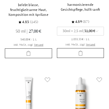
harmonisierende
belebt blasse,
Gesichtspflege, hüllt sanft
feuchtigkeitsarme Haut,
Komposition mit Aprikose
4.89
(87)
4.83
(145)
50 ml
|
27,00 €
30ml + 2,5 ml
|
31,00 €
1.033,33 € / 1 L
540,00 € / 1 L
inkl. MwSt., zzgl.
Versand
inkl. MwSt., zzgl.
Versand