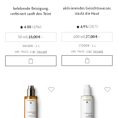
aktivierendes Gesichtswasser,
belebende Reinigung,
stärkt die Haut
verfeinert sanft den Teint
4.95
(287)
4.88
(196)
100 ml
|
27,00 €
50 ml
|
18,00 €
270,00 € / 1 L
360,00 € / 1 L
inkl. MwSt., zzgl.
Versand
inkl. MwSt., zzgl.
Versand