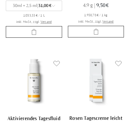
4.9 g
|
9,50 €
30ml + 2,5 ml
|
31,00 €
1.938,78 € / 1 kg
1.033,33 € / 1 L
inkl. MwSt., zzgl.
Versand
inkl. MwSt., zzgl.
Versand
Rosen Tagescreme leicht
Aktivierendes Tagesfluid