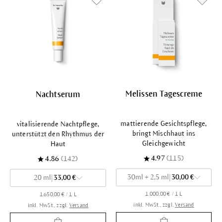
Melissen Tagescreme
Nachtserum
mattierende Gesichtspflege,
vitalisierende Nachtpflege,
bringt Mischhaut ins
unterstützt den Rhythmus der
Gleichgewicht
Haut
4.97
(115)
4.86
(142)
30ml + 2,5 ml
|
30,00 €
20 ml
|
33,00 €
1.000,00 € / 1 L
1.650,00 € / 1 L
inkl. MwSt., zzgl.
Versand
inkl. MwSt., zzgl.
Versand