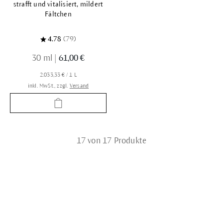
strafft und vitalisiert, mildert
Fältchen
4.78
(79)
30 ml
|
61,00 €
2.033,33 € / 1 L
inkl. MwSt., zzgl.
Versand
17 von 17 Produkte