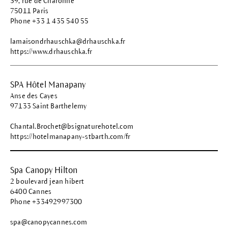
39, rue de Charonne
75011 Paris
Phone +33 1 435 540 55
lamaisondrhauschka@drhauschka.fr
https://www.drhauschka.fr
SPA Hôtel Manapany
Anse des Cayes
97133 Saint Barthelemy
Chantal.Brochet@bsignaturehotel.com
https://hotelmanapany-stbarth.com/fr
Spa Canopy Hilton
2 boulevard jean hibert
6400 Cannes
Phone +33492997300
spa@canopycannes.com