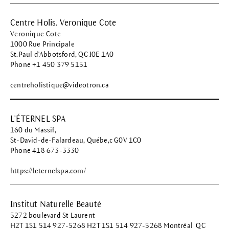
Centre Holis. Veronique Cote
Veronique Cote
1000 Rue Principale
St.Paul d'Abbotsford, QC J0E 1A0
Phone +1 450 379 5151
centreholistique@videotron.ca
L'ÉTERNEL SPA
160 du Massif,
St-David-de-Falardeau, Québe,c G0V 1C0
Phone 418 673-3330
https://leternelspa.com/
Institut Naturelle Beauté
5272 boulevard St Laurent
H2T 1S1 514 927-5268 H2T 1S1 514 927-5268 Montréal QC