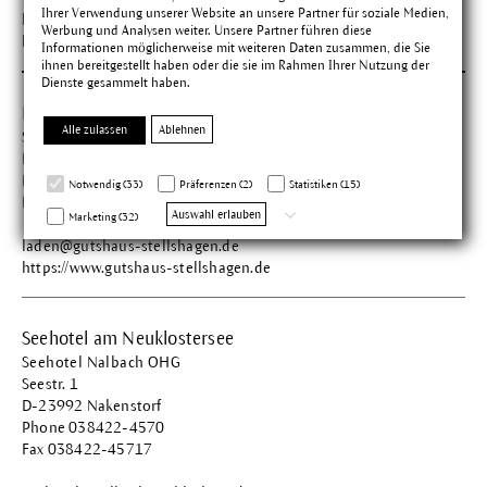
Ihrer Verwendung unserer Website an unsere Partner für soziale Medien,
landtherme@bleiche.de
Werbung und Analysen weiter. Unsere Partner führen diese
https://www.hotel-zur-bleiche.de
Informationen möglicherweise mit weiteren Daten zusammen, die Sie
ihnen bereitgestellt haben oder die sie im Rahmen Ihrer Nutzung der
Dienste gesammelt haben.
Hotel Gutshaus
Alle zulassen
Ablehnen
Stellshagen Cordes e.K.
Lindenstr. 1
D-23948 Stellshagen
Notwendig (33)
Präferenzen (2)
Statistiken (15)
Phone 038825-44304
Auswahl erlauben
Marketing (32)
laden@gutshaus-stellshagen.de
https://www.gutshaus-stellshagen.de
Seehotel am Neuklostersee
Seehotel Nalbach OHG
Seestr. 1
D-23992 Nakenstorf
Phone 038422-4570
Fax 038422-45717