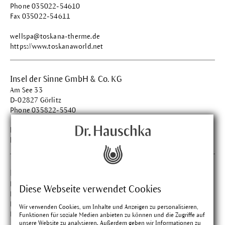
Phone 035022-54610
Fax 035022-54611
wellspa@toskana-therme.de
https://www.toskanaworld.net
Insel der Sinne GmbH & Co. KG
Am See 33
D-02827 Görlitz
Phone 035822-5540
hotel@inseldersinne.de
https://www.inseldersinne.de
Hotel Zur Bleiche Resort & Spa
Bleichestr. 16
Diese Webseite verwendet Cookies
D-03096 Burg
Phone 035603-620
Wir verwenden Cookies, um Inhalte und Anzeigen zu personalisieren,
Fax 035603-60292
Funktionen für soziale Medien anbieten zu können und die Zugriffe auf
unsere Website zu analysieren. Außerdem geben wir Informationen zu