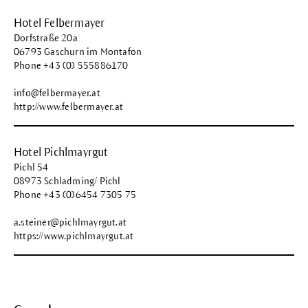
Hotel Felbermayer
Dorfstraße 20a
06793 Gaschurn im Montafon
Phone +43 (0) 555886170
info@felbermayer.at
http://www.felbermayer.at
Hotel Pichlmayrgut
Pichl 54
08973 Schladming/ Pichl
Phone +43 (0)6454 7305 75
a.steiner@pichlmayrgut.at
https://www.pichlmayrgut.at