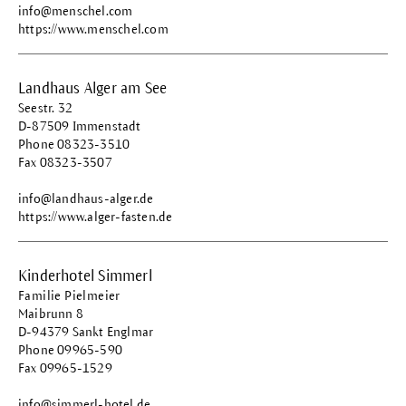
info@menschel.com
https://www.menschel.com
Landhaus Alger am See
Seestr. 32
D-87509 Immenstadt
Phone 08323-3510
Fax 08323-3507
info@landhaus-alger.de
https://www.alger-fasten.de
Kinderhotel Simmerl
Familie Pielmeier
Maibrunn 8
D-94379 Sankt Englmar
Phone 09965-590
Fax 09965-1529
info@simmerl-hotel.de