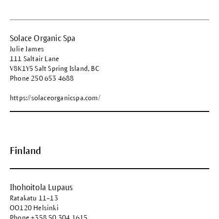
Solace Organic Spa
Julie James
111 Saltair Lane
V8K1Y5 Salt Spring Island, BC
Phone 250 653 4688
https://solaceorganicspa.com/
Finland
Ihohoitola Lupaus
Ratakatu 11–13
OO120 Helsinki
Phone +358 50 304 1615