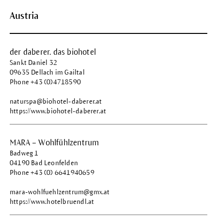
Austria
der daberer. das biohotel
Sankt Daniel 32
09635 Dellach im Gailtal
Phone +43 (0)4718590
naturspa@biohotel-daberer.at
https://www.biohotel-daberer.at
MARA – Wohlfühlzentrum
Badweg 1
04190 Bad Leonfelden
Phone +43 (0) 6641940659
mara-wohlfuehlzentrum@gmx.at
https://www.hotelbruendl.at