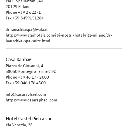
Via L. Spallanzani, 40
20129 Milano
Phone +39 2 62271
Fax +39 3459151284
drhauschkaspa@wala.it
https://www.starhotels.com/it/i-nostri-hotel/ritz-milano/dr-
hauschka-spa-suite.html
Casa Raphael
Piazza de Giovanni, 4
38050 Roncegno Terme (TN)
Phone +39 46 177 2000
Fax +39 046 176 4500
info@casaraphael.com
https://www.casaraphael.com
Hotel Castel Pietra snc
Via Venezia, 28