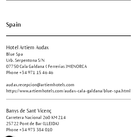
Spain
Hotel Artiem Audax
Blue Spa
Urb. Serpentona S/N
07750 Cala Galdana ( Ferrerias )MENORCA
Phone +34 971 15 46 46
audax.recepcion@artiemhotels.com
https://www.artiemhotels.com/audax-cala-galdana/blue-spa.html
Banys de Sant Vicenç
Carretera Nacional 260 KM 214
25722 Pont de Bar (LLEIDA)
Phone +34 973 384 010