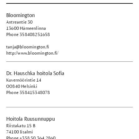
Bloomington
Antreantie 30
13600 Hämeenlinna
Phone 358408251658
tanja@bloomington.fi
http://www.bloomington.fi/
Dr. Hauschka hoitola Sofia
Kuvernöörintie 14
OO840 Helsinki
Phone 358415348078
Hoitola Ruusunnuppu
Riistakatu 15 B
74100 Iisalmi
Phone +358 50 364 2860