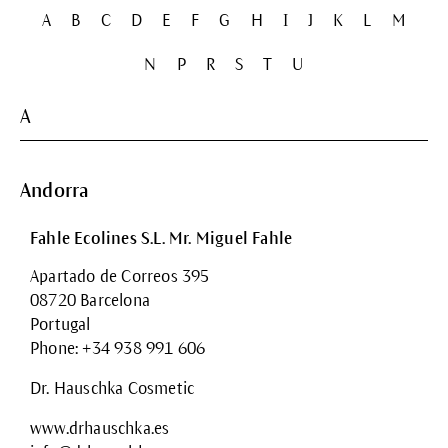
A
B
C
D
E
F
G
H
I
J
K
L
M
N
P
R
S
T
U
A
Andorra
Fahle Ecolines S.L. Mr. Miguel Fahle
Apartado de Correos 395
08720 Barcelona
Portugal
Phone: +34 938 991 606
Dr. Hauschka Cosmetic
www.drhauschka.es