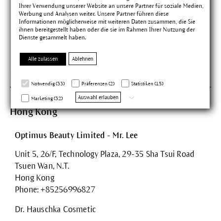
www.walaarzneimittel.de
Ihrer Verwendung unserer Website an unsere Partner für soziale Medien,
Werbung und Analysen weiter. Unsere Partner führen diese
www.drhauschka.de/
Informationen möglicherweise mit weiteren Daten zusammen, die Sie
info@wala.de
ihnen bereitgestellt haben oder die sie im Rahmen Ihrer Nutzung der
Dienste gesammelt haben.
Facebook
Alle zulassen
Ablehnen
H
Notwendig (33)
Präferenzen (2)
Statistiken (15)
Auswahl erlauben
Marketing (32)
Hong Kong
Optimus Beauty Limited - Mr. Lee
Unit 5, 26/F, Technology Plaza, 29-35 Sha Tsui Road
Tsuen Wan, N.T.
Hong Kong
Phone: +85256996827
Dr. Hauschka Cosmetic