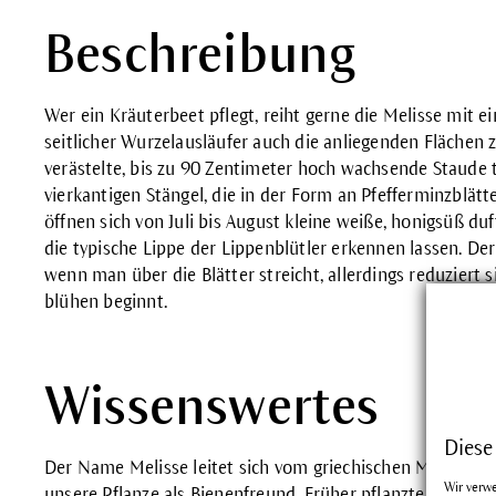
Beschreibung
Wer ein Kräuterbeet pflegt, reiht gerne die Melisse mit ei
seitlicher Wurzelausläufer auch die anliegenden Flächen
verästelte, bis zu 90 Zentimeter hoch wachsende Staude t
vierkantigen Stängel, die in der Form an Pfefferminzblätt
öffnen sich von Juli bis August kleine weiße, honigsüß du
die typische Lippe der Lippenblütler erkennen lassen. Der 
wenn man über die Blätter streicht, allerdings reduziert 
blühen beginnt.
Wissenswertes
Diese
Der Name Melisse leitet sich vom griechischen Melissa = 
Wir verw
unsere Pflanze als Bienenfreund. Früher pflanzten die Im