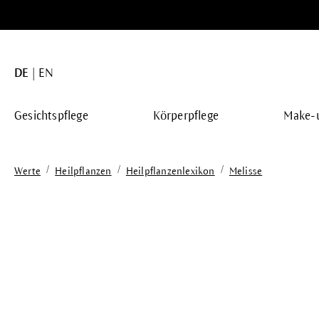
springen
Zur Hauptnavigation springen
DE
EN
Gesichtspflege
Körperpflege
Make-
/
/
/
Werte
Heilpflanzen
Heilpflanzenlexikon
Melisse