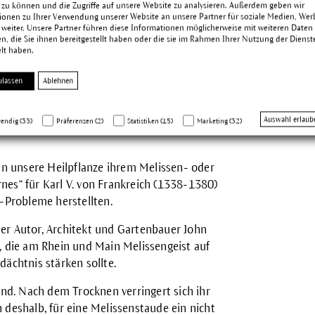
 zu können und die Zugriffe auf unsere Website zu analysieren. Außerdem geben wir
ionen zu Ihrer Verwendung unserer Website an unsere Partner für soziale Medien, We
 weiter. Unsere Partner führen diese Informationen möglicherweise mit weiteren Daten
, die Sie ihnen bereitgestellt haben oder die sie im Rahmen Ihrer Nutzung der Dienst
annt, wobei auch Irrtümer, wie ihr Einsatz
lt haben.
aren. Richtig lag hingegen der griechische
der Melisse als Klistier bei Darmstörungen.
ulassen
Ablehnen
immungsaufhellende Kraft der Melisse,
wirksamkeit hinwies:
Auswahl erlaub
endig (33)
Präferenzen (2)
Statistiken (15)
Marketing (32)
ten unsere Heilpflanze ihrem Melissen- oder
nes“ für Karl V. von Frankreich (1338-1380)
Probleme herstellten.
er Autor, Architekt und Gartenbauer John
, die am Rhein und Main Melissengeist auf
dächtnis stärken sollte.
ind. Nach dem Trocknen verringert sich ihr
 deshalb, für eine Melissenstaude ein nicht