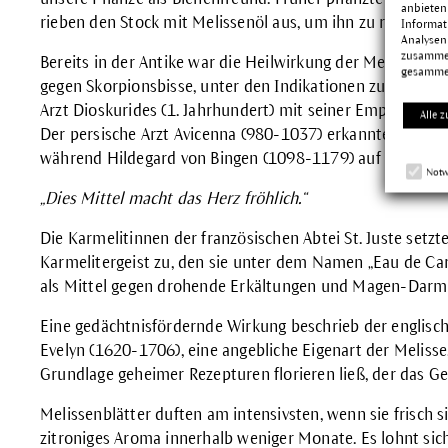
anbieten
rieben den Stock mit Melissenöl aus, um ihn zu reinigen.
Informat
Analysen
zusammen
Bereits in der Antike war die Heilwirkung der Melisse bek
gesamme
gegen Skorpionsbisse, unter den Indikationen zu finden w
Arzt Dioskurides (1. Jahrhundert) mit seiner Empfehlung 
Alle z
Der persische Arzt Avicenna (980-1037) erkannte eine st
während Hildegard von Bingen (1098-1179) auf die Herz
Notw
„Dies Mittel macht das Herz fröhlich.“
Die Karmelitinnen der französischen Abtei St. Juste setz
Karmelitergeist zu, den sie unter dem Namen „Eau de Car
als Mittel gegen drohende Erkältungen und Magen-Darm-
Eine gedächtnisfördernde Wirkung beschrieb der englisch
Evelyn (1620-1706), eine angebliche Eigenart der Melisse
Grundlage geheimer Rezepturen florieren ließ, der das Ge
Melissenblätter duften am intensivsten, wenn sie frisch s
zitroniges Aroma innerhalb weniger Monate. Es lohnt sich