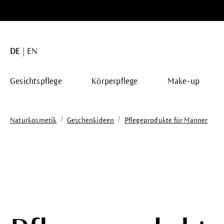
springen
Zur Hauptnavigation springen
DE
EN
Gesichtspflege
Körperpflege
Make-up
/
/
Naturkosmetik
Geschenkideen
Pflegeprodukte für Männer