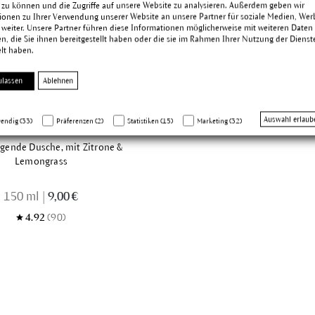
 zu können und die Zugriffe auf unsere Website zu analysieren. Außerdem geben wir
ionen zu Ihrer Verwendung unserer Website an unsere Partner für soziale Medien, We
4.92
(106)
 weiter. Unsere Partner führen diese Informationen möglicherweise mit weiteren Daten
, die Sie ihnen bereitgestellt haben oder die sie im Rahmen Ihrer Nutzung der Dienst
lt haben.
ulassen
Ablehnen
Duschcreme
Auswahl erlaub
endig (33)
Präferenzen (2)
Statistiken (15)
Marketing (32)
egende Dusche, mit Zitrone &
Lemongrass
150 ml
|
9,00 €
4.92
(90)