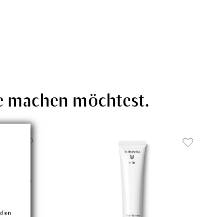
de machen möchtest.
schnell ein
edien