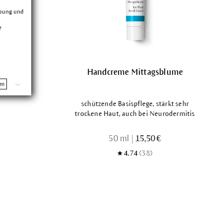
rbung und
e
Handcreme Mittagsblume
en
schützende Basispflege, stärkt sehr
trockene Haut, auch bei Neurodermitis
50 ml
|
15,50 €
4.74
(38)