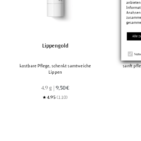
anbieten
Informat
Analysen
zusammen
gesamme
Alle z
Lippengold
Notw
kostbare Pflege, schenkt samtweiche
sanft pfl
Lippen
4.9 g
|
9,50 €
4.95
(110)