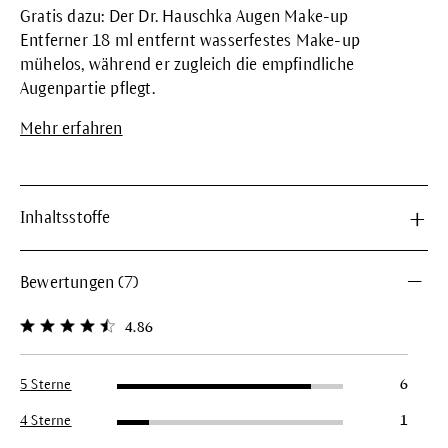
Gratis dazu: Der Dr. Hauschka Augen Make-up
Entferner 18 ml entfernt wasserfestes Make-up
mühelos, während er zugleich die empfindliche
Augenpartie pflegt.
Mehr erfahren
Inhaltsstoffe
Bewertungen (7)
4.86
Durchschnittliche Bewertung von 4.8 von 5 Sternen
5 Sterne
6
4 Sterne
1