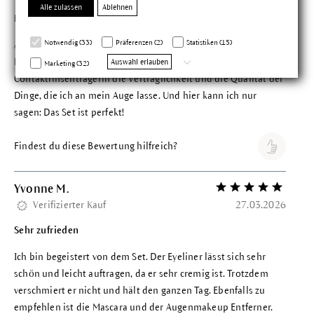
Alle zulassen
Ablehnen
Ein perfektes Match
Notwendig (33)
Präferenzen (2)
Statistiken (15)
Alle drei Produkte sind sehr empfehlenswert, auch wenn die
Mascara nicht wasserfest ist. Wichtiger ist für mich als
Auswahl erlauben
Marketing (32)
Contaktlinsenträgerin die Verträglichkeit und die Qualität der
Dinge, die ich an mein Auge lasse. Und hier kann ich nur
sagen: Das Set ist perfekt!
Findest du diese Bewertung hilfreich?
Yvonne M.
Bewertung mit 5 vo
Verifizierter Kauf
27.03.2026
Sehr zufrieden
Ich bin begeistert von dem Set. Der Eyeliner lässt sich sehr
schön und leicht auftragen, da er sehr cremig ist. Trotzdem
verschmiert er nicht und hält den ganzen Tag. Ebenfalls zu
empfehlen ist die Mascara und der Augenmakeup Entferner.