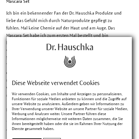
Mascara Set
Ich bin ein bekennender Fan der Dr. Hauschka Produkte und
liebe das Gefühl mich durch Naturprodukte gepflegt zu
fühlen. Mal keine Chemie auf der Haut und am Auge. Das
Mascara Set habe ich zum ersten Mal bestellt und bin
begeistert. Der Kajal ist cremig und lässt sich gut auftragen,
verwischt nicht und hält. Die Mascara ist zwar nichts fürs
Schwimmbad, aber das war auch nie meine Intention. Und fürs
Tagesmake-up ist sie toll. Sie wird nicht krümelig, wie man
das oft kennt. Und das ganze Augenmake-up dann am Abend
mit dem Make-up Entferner abzuschminken ist entspannend,
Diese Webseite verwendet Cookies
weil dieser Reiniger die empfindliche Lidhaut nicht einfach
Wir verwenden Cookies, um Inhalte und Anzeigen zu personalisieren,
austrocknend, sondern pflegt.
Funktionen für soziale Medien anbieten zu können und die Zugriffe auf
unsere Website zu analysieren. Außerdem geben wir Informationen zu
Ihrer Verwendung unserer Website an unsere Partner für soziale Medien,
Findest du diese Bewertung hilfreich?
Werbung und Analysen weiter. Unsere Partner führen diese
Informationen möglicherweise mit weiteren Daten zusammen, die Sie
ihnen bereitgestellt haben oder die sie im Rahmen Ihrer Nutzung der
Anuschka Maria R.
Dienste gesammelt haben.
Bewertung mit 5 vo
Verifizierter Kauf
07.04.2026