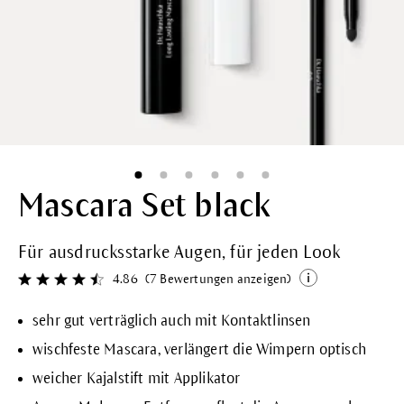
Mascara Set black
Für ausdrucksstarke Augen, für jeden Look
4.86
(7 Bewertungen anzeigen)
Durchschnittliche Bewertung von 4.8 von 5 Sternen
sehr gut verträglich auch mit Kontaktlinsen
wischfeste Mascara, verlängert die Wimpern optisch
weicher Kajalstift mit Applikator