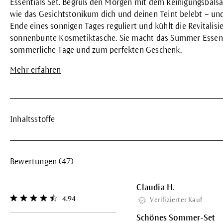
Essentials Set. Begrüß den Morgen mit dem Reinigungsbalsa
wie das Gesichtstonikum dich und deinen Teint belebt – und
Ende eines sonnigen Tages reguliert und kühlt die Revitalisi
sonnenbunte Kosmetiktasche. Sie macht das Summer Essenti
sommerliche Tage und zum perfekten Geschenk.
Mehr erfahren
Inhaltsstoffe
Bewertungen (47)
Claudia H.
4.94
Verifizierter Kauf
Durchschnittliche Bewertung von 4.9 von 5 Sternen
Schönes Sommer-Set