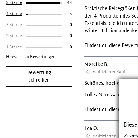
5 Sterne
44
Praktische Reisegrößen
4 Sterne
3
den 4 Produkten des Sets
Essentials, die ich unt
3 Sterne
0
Winter-Edition andenken,
2 Sterne
0
Findest du diese Bewertu
1 Sterne
0
Hinweise zu Bewertungen
Mareike B.
Verifizierter Kauf
Bewertung
schreiben
Schönes, hochwertiges 
Tolles Necessaire mit t
Findest du diese Bewertu
Diese
Lea O.
Wir verw
Verifizierter Kauf