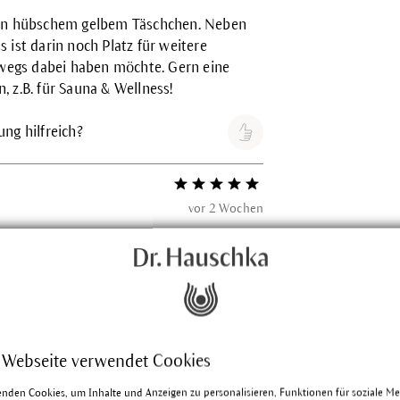
 in hübschem gelbem Täschchen. Neben
 ist darin noch Platz für weitere
erwegs dabei haben möchte. Gern eine
 z.B. für Sauna & Wellness!
ng hilfreich?
Bewertung mit 5 von 5 Sternen
vor 2 Wochen
Set
oller Produktauswahl für die Sommerreise.
ng hilfreich?
 Webseite verwendet Cookies
Bewertung mit 5 von 5 Sternen
enden Cookies, um Inhalte und Anzeigen zu personalisieren, Funktionen für soziale M
vor 3 Wochen