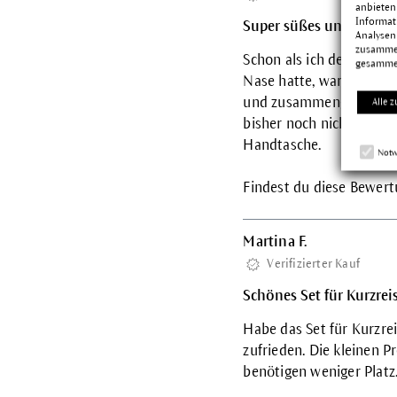
anbieten
Informat
Super süßes und hochwe
Analysen
zusammen
Schon als ich den Karto
gesamme
Nase hatte, war ich im s
und zusammengestellt. I
Alle z
bisher noch nicht getest
Handtasche.
Notw
Findest du diese Bewertu
Martina F.
Verifizierter Kauf
Schönes Set für Kurzrei
Habe das Set für Kurzre
zufrieden. Die kleinen P
benötigen weniger Platz