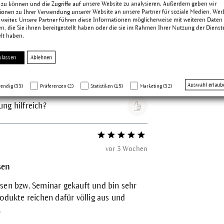
 zu können und die Zugriffe auf unsere Website zu analysieren. Außerdem geben wir
ionen zu Ihrer Verwendung unserer Website an unsere Partner für soziale Medien, We
rtiges Set
 weiter. Unsere Partner führen diese Informationen möglicherweise mit weiteren Daten
, die Sie ihnen bereitgestellt haben oder die sie im Rahmen Ihrer Nutzung der Dienst
n aufmachte und diesen tollen Duft in der
lt haben.
iebten Himmel, alles mit liebe verpackt
ch freue mich auf die Produkte die ich
ulassen
Ablehnen
et habe. Das Täschchen ist perfekt für die
Auswahl erlaub
endig (33)
Präferenzen (2)
Statistiken (15)
Marketing (32)
ng hilfreich?
Bewertung mit 5 von 5 Sternen
vor 3 Wochen
sen
isen bzw. Seminar gekauft und bin sehr
rodukte reichen dafür völlig aus und
.