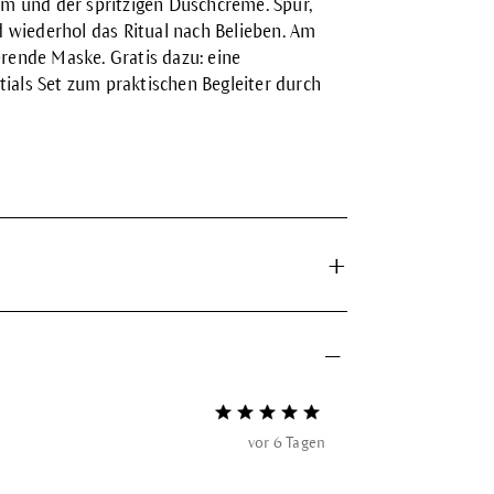
m und der spritzigen Duschcreme. Spür,
 wiederhol das Ritual nach Belieben. Am
erende Maske. Gratis dazu: eine
als Set zum praktischen Begleiter durch
Bewertung mit 5 von 5 Sternen
vor 6 Tagen