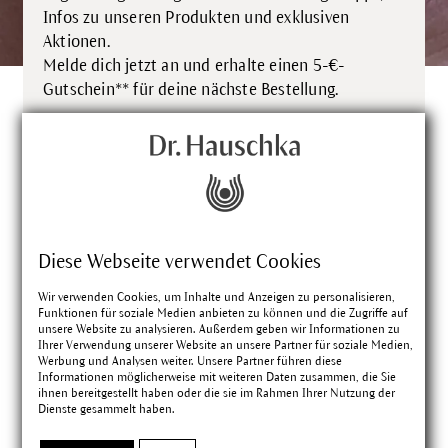
Infos zu unseren Produkten und exklusiven
Aktionen.
Melde dich jetzt an und erhalte einen 5-€-
Gutschein** für deine nächste Bestellung.
**Gültig ab einem Einkaufswert von 50 €, je Kunde und
.
Kundin einmalig einlösbar
Vorname
Diese Webseite verwendet Cookies
Wir verwenden Cookies, um Inhalte und Anzeigen zu personalisieren,
Funktionen für soziale Medien anbieten zu können und die Zugriffe auf
*
E-Mail Adresse
unsere Website zu analysieren. Außerdem geben wir Informationen zu
Ihrer Verwendung unserer Website an unsere Partner für soziale Medien,
Werbung und Analysen weiter. Unsere Partner führen diese
Ich habe die
Datenschutzhinweise
zur
Informationen möglicherweise mit weiteren Daten zusammen, die Sie
ihnen bereitgestellt haben oder die sie im Rahmen Ihrer Nutzung der
Kenntnis genommen und erkenne diese an.
Dienste gesammelt haben.
Für bessere Angebote stimme ich zu, dass