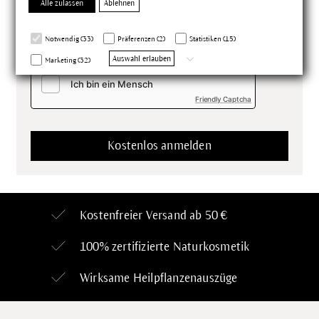
Alle zulassen
Ablehnen
meine Daten an Meta zum Abgleich meines
Kundenstatus übermittelt werden.
Notwendig (33)
Präferenzen (2)
Statistiken (15)
*Pflichtfelder
Auswahl erlauben
Marketing (32)
Friendly Captcha
Kostenfreier Versand ab 50 €
100% zertifizierte
Naturkosmetik
Wirksame Heilpflanzenauszüge