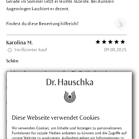
Gerade im Sommer setzt er leichte Akzente. Bei dunklen
Augenringen kaschiert er dezent.
Findest du diese Bewertung hilfreich?
Karolina M.
Bewertung mit 5 vo
Verifizierter Kauf
09.08.2025
Schön
Leicht auftragen und zu verteilen. Die Deckkraft ist dezent,
sodass man natürlich aussieht, Augenringe sind trotzdem
kaschiert.
Findest du diese Bewertung hilfreich?
Diese Webseite verwendet Cookies
Katja S.
Bewertung mit 5 vo
Wir verwenden Cookies, um Inhalte und Anzeigen zu personalisieren,
Verifizierter Kauf
04.08.2025
Funktionen für soziale Medien anbieten zu können und die Zugriffe auf
unsere Website zu analysieren. Außerdem geben wir Informationen zu