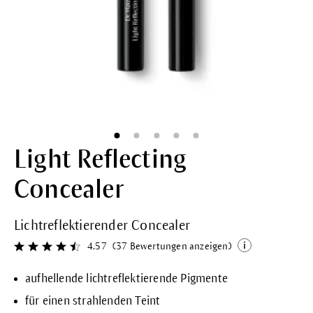
Light Reflecting
Concealer
Lichtreflektierender Concealer
4.57
(37 Bewertungen anzeigen)
Durchschnittliche Bewertung von 4.5 von 5 Sternen
aufhellende lichtreflektierende Pigmente
für einen strahlenden Teint