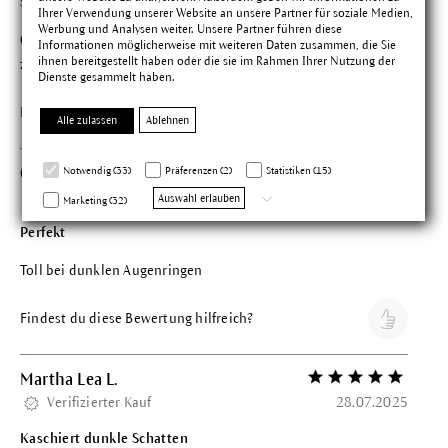
Schönes Produkt
Ihrer Verwendung unserer Website an unsere Partner für soziale Medien,
Werbung und Analysen weiter. Unsere Partner führen diese
Gutes Auftragen möglich durch Applikator, gute Deckkraft, bin
Informationen möglicherweise mit weiteren Daten zusammen, die Sie
ihnen bereitgestellt haben oder die sie im Rahmen Ihrer Nutzung der
zufrieden
Dienste gesammelt haben.
Findest du diese Bewertung hilfreich?
Alle zulassen
Ablehnen
Notwendig (33)
Präferenzen (2)
Statistiken (15)
Cornelia L.
Bewertung mit 5 vo
Verifizierter Kauf
01.08.2025
Auswahl erlauben
Marketing (32)
Perfekt
Toll bei dunklen Augenringen
Findest du diese Bewertung hilfreich?
Martha Lea L.
Bewertung mit 5 vo
Verifizierter Kauf
28.07.2025
Kaschiert dunkle Schatten