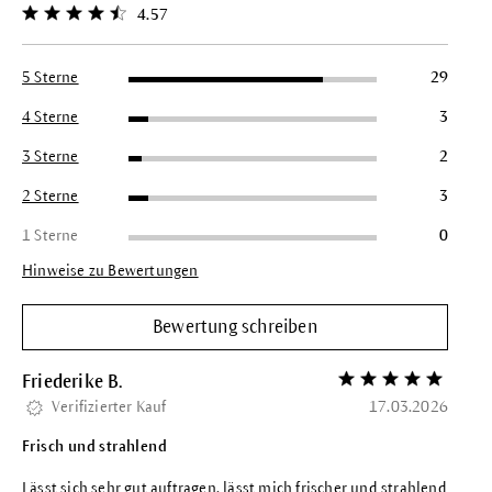
4.57
Durchschnittliche Bewertung von 4.5 von 5 Sternen
5 Sterne
29
4 Sterne
3
3 Sterne
2
2 Sterne
3
1 Sterne
0
Hinweise zu Bewertungen
Bewertung schreiben
Friederike B.
Bewertung mit 5 vo
Verifizierter Kauf
17.03.2026
Frisch und strahlend
Lässt sich sehr gut auftragen, lässt mich frischer und strahlend