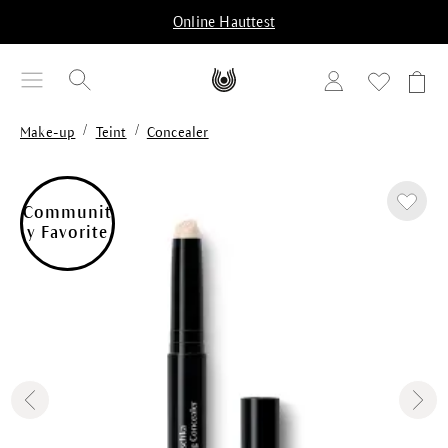
alt springen
Online Hauttest
/
/
Make-up
Teint
Concealer
Bildergalerie überspringen
Communit
y Favorite