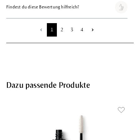
Findest du diese Bewertung hilfreich?
Seite
Seite
Seite
Seite
1
2
3
4
Dazu passende Produkte