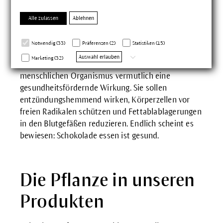
abpressen lässt.
Alle zulassen
Ablehnen
Kakao enthält Polyphenole - das sind Farbstoffe,
Geschmackskomponenten und Gerbstoffe, mit der
Notwendig (33)
Präferenzen (2)
Statistiken (15)
die Pflanze Fressfeinde abwehrt oder bestäubende
Auswahl erlauben
Marketing (32)
Insekten anlockt. Polyphenole haben auf den
menschlichen Organismus vermutlich eine
gesundheitsfördernde Wirkung. Sie sollen
entzündungshemmend wirken, Körperzellen vor
freien Radikalen schützen und Fettablablagerungen
in den Blutgefäßen reduzieren. Endlich scheint es
bewiesen: Schokolade essen ist gesund.
Die Pflanze in unseren
Produkten