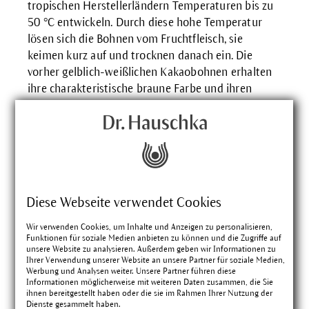
tropischen Herstellerländern Temperaturen bis zu
50 °C entwickeln. Durch diese hohe Temperatur
lösen sich die Bohnen vom Fruchtfleisch, sie
keimen kurz auf und trocknen danach ein. Die
vorher gelblich-weißlichen Kakaobohnen erhalten
ihre charakteristische braune Farbe und ihren
typischen Geschmack. Nach dem Fermentieren
werden die Bohnen bis zu zwei Wochen in der
Sonne getrocknet, danach sind sie lagerfähig. Für
die Herstellung von Kakaopulver oder Kakaobutter
werden die so behandelten Bohnen geröstet und
danach aufgebrochen, um die Schalen zu entfernen.
Diese Webseite verwendet Cookies
Diese Schalen finden Verwendung in
Teemischungen, als Dünger sowie als Futter für
Wir verwenden Cookies, um Inhalte und Anzeigen zu personalisieren,
Geflügel. Danach folgen Veredelungsschritte des
Funktionen für soziale Medien anbieten zu können und die Zugriffe auf
unsere Website zu analysieren. Außerdem geben wir Informationen zu
Kakaobruchs, bei denen der
Ihrer Verwendung unserer Website an unsere Partner für soziale Medien,
Schokoladengeschmack verbessert wird. Beim
Werbung und Analysen weiter. Unsere Partner führen diese
Informationen möglicherweise mit weiteren Daten zusammen, die Sie
anschließenden Mahlen und Erhitzen tritt die
ihnen bereitgestellt haben oder die sie im Rahmen Ihrer Nutzung der
Kakaobutter aus, die sich vom Kakaopulver
Dienste gesammelt haben.