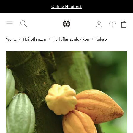
alt springen
Online Hauttest
/
/
/
Werte
Heilpflanzen
Heilpflanzenlexikon
Kakao