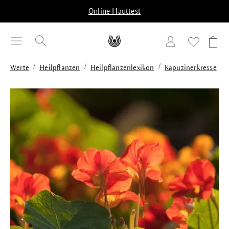
alt springen
Online Hauttest
/
/
/
Werte
Heilpflanzen
Heilpflanzenlexikon
Kapuzinerkresse