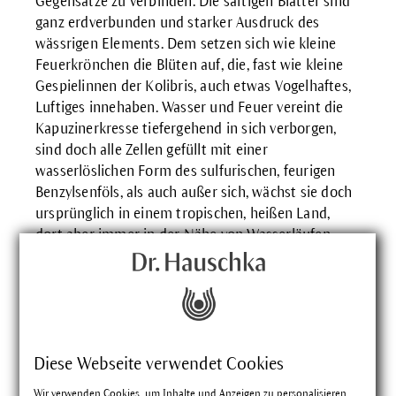
Gegensätze zu verbinden. Die saftigen Blätter sind
ganz erdverbunden und starker Ausdruck des
wässrigen Elements. Dem setzen sich wie kleine
Feuerkrönchen die Blüten auf, die, fast wie kleine
Gespielinnen der Kolibris, auch etwas Vogelhaftes,
Luftiges innehaben. Wasser und Feuer vereint die
Kapuzinerkresse tiefergehend in sich verborgen,
sind doch alle Zellen gefüllt mit einer
wasserlöslichen Form des sulfurischen, feurigen
Benzylsenföls, als auch außer sich, wächst sie doch
ursprünglich in einem tropischen, heißen Land,
dort aber immer in der Nähe von Wasserläufen.
Die Kapuzinerkresse wirkt innerlich angewandt
hauptsächlich auf Lunge, Niere und Blase, Organe,
die sich in besonders intensiver Weise mit dem
Zusammenspiel von Luft und Wasser auseinander
zu setzen haben. Hier scheint sie mit ihrem
Diese Webseite verwendet Cookies
formschön gelebten Zusammenklang der
Gegensätze regulierend eingreifen zu können.
Wir verwenden Cookies, um Inhalte und Anzeigen zu personalisieren,