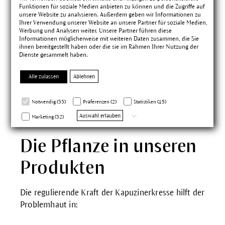
Genauso hilft sie der aknegeplagten Haut, bei der
Funktionen für soziale Medien anbieten zu können und die Zugriffe auf
unsere Website zu analysieren. Außerdem geben wir Informationen zu
sowohl eine Überproduktion der Talgdrüsen als
Ihrer Verwendung unserer Website an unsere Partner für soziale Medien,
überschießende, feurige Reaktion als auch eine
Werbung und Analysen weiter. Unsere Partner führen diese
Informationen möglicherweise mit weiteren Daten zusammen, die Sie
Verhärtung und Verstopfung der Poren als
ihnen bereitgestellt haben oder die sie im Rahmen Ihrer Nutzung der
entgegengesetzte Reaktion zu diesem belastenden
Dienste gesammelt haben.
Hautbild führen. Die Kapuzinerkresse hat es
gelernt, das feurige Element zu bändigen und hilft
Alle zulassen
Ablehnen
mit diesem Wissen der Haut, sich wieder zu
regulieren.
Notwendig (33)
Präferenzen (2)
Statistiken (15)
Auswahl erlauben
Marketing (32)
Die Pflanze in unseren
Produkten
Die regulierende Kraft der Kapuzinerkresse hilft der
Problemhaut in: