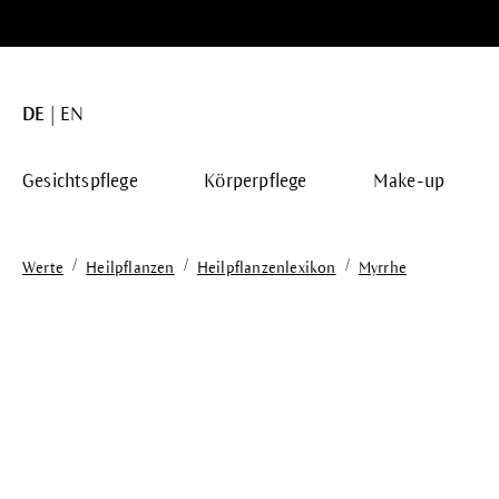
springen
Zur Hauptnavigation springen
DE
EN
Gesichtspflege
Körperpflege
Make-up
/
/
/
Werte
Heilpflanzen
Heilpflanzenlexikon
Myrrhe