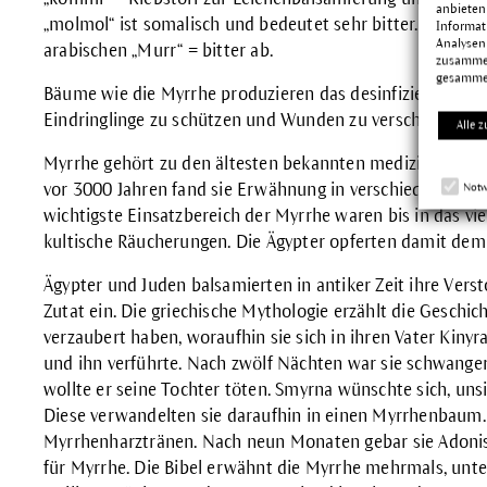
anbieten
„molmol“ ist somalisch und bedeutet sehr bitter. Das Wor
Informat
Analysen
arabischen „Murr“ = bitter ab.
zusammen
gesamme
Bäume wie die Myrrhe produzieren das desinfizierende H
Eindringlinge zu schützen und Wunden zu verschließen.
Alle z
Myrrhe gehört zu den ältesten bekannten medizinisch und
vor 3000 Jahren fand sie Erwähnung in verschiedenen My
Notw
wichtigste Einsatzbereich der Myrrhe waren bis in das vie
kultische Räucherungen. Die Ägypter opferten damit dem
Ägypter und Juden balsamierten in antiker Zeit ihre Ver
Zutat ein. Die griechische Mythologie erzählt die Geschic
verzaubert haben, woraufhin sie sich in ihren Vater Kinyra
und ihn verführte. Nach zwölf Nächten war sie schwanger. A
wollte er seine Tochter töten. Smyrna wünschte sich, unsi
Diese verwandelten sie daraufhin in einen Myrrhenbaum. 
Myrrhenharztränen. Nach neun Monaten gebar sie Adonis.
für Myrrhe. Die Bibel erwähnt die Myrrhe mehrmals, unte