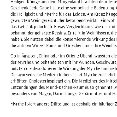
Heiligen Könige aus dem Morgenland brachten dem Jesus
Geschenk. Jede Gabe hatte eine symbolische Bedeutung. 
die Heiligkeit und Myrrhe für das Leiden. Am Kreuz hän
gewürzten Wein gereicht, der betäubend wirkt - ein wohl g
das Getränk jedoch ab. Etwas Vergleichbares wie der mi
bekannt: der geharzte Retsina. Er reift in Weinfässern, d
haben. Sie nutzen dabei die konservierende Wirkung des
die antiken Winzer Roms und Griechenlands ihre Weinfäs
Ob in Ägypten, China oder im Orient: Überall wussten 
der Myrrhe und behandelten mit ihr Wunden, Geschwüre 
nutzten die desodorierende Wirkung der Myrrhe und rieb
Die ayurvedische Medizin Indiens setzt Myrrhe zusätzli
erhöhten Cholesterinspiegel ein. Die Mediziner des Mitt
Entzündungen des Mund-Rachen-Raumes so genannte „Ve
besonders von Magen, Darm, Lunge, Gebärmutter und Ha
Myrrhe fixiert andere Düfte und ist deshalb ein häufiger