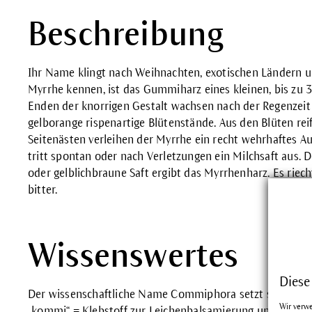
Beschreibung
Ihr Name klingt nach Weihnachten, exotischen Ländern 
Myrrhe kennen, ist das Gummiharz eines kleinen, bis z
Enden der knorrigen Gestalt wachsen nach der Regenzeit kl
gelborange rispenartige Blütenstände. Aus den Blüten rei
Seitenästen verleihen der Myrrhe ein recht wehrhaftes A
tritt spontan oder nach Verletzungen ein Milchsaft aus. 
oder gelblichbraune Saft ergibt das Myrrhenharz. Es riec
bitter.
Wissenswertes
Diese
Der wissenschaftliche Name Commiphora setzt sich verm
Wir verw
„kommi“ = Klebstoff zur Leichenbalsamierung und „phor