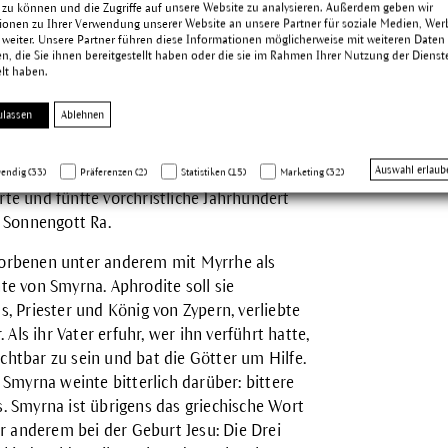
 zu können und die Zugriffe auf unsere Website zu analysieren. Außerdem geben wir
t Myrrhe leitet sich wahrscheinlich vom
ionen zu Ihrer Verwendung unserer Website an unsere Partner für soziale Medien, We
 weiter. Unsere Partner führen diese Informationen möglicherweise mit weiteren Daten
, die Sie ihnen bereitgestellt haben oder die sie im Rahmen Ihrer Nutzung der Dienst
lt haben.
arz, um sich gegen unliebsame
ulassen
Ablehnen
 kultisch verwendeten Pflanzen. Bereits
Auswahl erlaub
thologien und medizinischen Schriften. Der
endig (33)
Präferenzen (2)
Statistiken (15)
Marketing (32)
rte und fünfte vorchristliche Jahrhundert
 Sonnengott Ra.
storbenen unter anderem mit Myrrhe als
hte von Smyrna. Aphrodite soll sie
s, Priester und König von Zypern, verliebte
ls ihr Vater erfuhr, wer ihn verführt hatte,
chtbar zu sein und bat die Götter um Hilfe.
Smyrna weinte bitterlich darüber: bittere
 Smyrna ist übrigens das griechische Wort
r anderem bei der Geburt Jesu: Die Drei