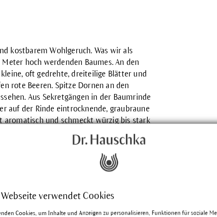
und kostbarem Wohlgeruch. Was wir als
u 3 Meter hoch werdenden Baumes. An den
eine, oft gedrehte, dreiteilige Blätter und
fen rote Beeren. Spitze Dornen an den
ussehen. Aus Sekretgängen in der Baumrinde
Der auf der Rinde eintrocknende, graubraune
ht aromatisch und schmeckt würzig bis stark
 Webseite verwendet Cookies
utlich aus den beiden griechischen Worten
enden Cookies, um Inhalte und Anzeigen zu personalisieren, Funktionen für soziale M
os“ = tragend zusammen. Der Artname