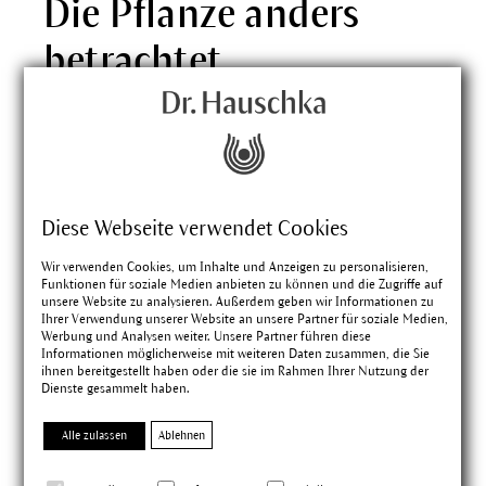
Die Pflanze anders
betrachtet
Die ledrige Schale der Zitrone schützt ihr saftiges
Inneres, hält die Feuchtigkeit geradezu zusammen
und verhindert ihr Zerfließen. Diese Kunst macht
sie dem Menschen vor, der unter allergischen
Erkrankungen wie Heuschnupfen leidet und dabei
Diese Webseite verwendet Cookies
ständig mit laufender Nase und tränenden Augen
Wir verwenden Cookies, um Inhalte und Anzeigen zu personalisieren,
zu kämpfen hat. Die Zitrone verleiht ihm ihre
Funktionen für soziale Medien anbieten zu können und die Zugriffe auf
Formkraft.
unsere Website zu analysieren. Außerdem geben wir Informationen zu
Ihrer Verwendung unserer Website an unsere Partner für soziale Medien,
Werbung und Analysen weiter. Unsere Partner führen diese
Informationen möglicherweise mit weiteren Daten zusammen, die Sie
ihnen bereitgestellt haben oder die sie im Rahmen Ihrer Nutzung der
Die Pflanze in unseren
Dienste gesammelt haben.
Produkten
Alle zulassen
Ablehnen