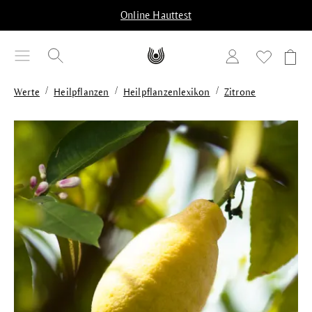
alt springen
Online Hauttest
/
/
/
Werte
Heilpflanzen
Heilpflanzenlexikon
Zitrone