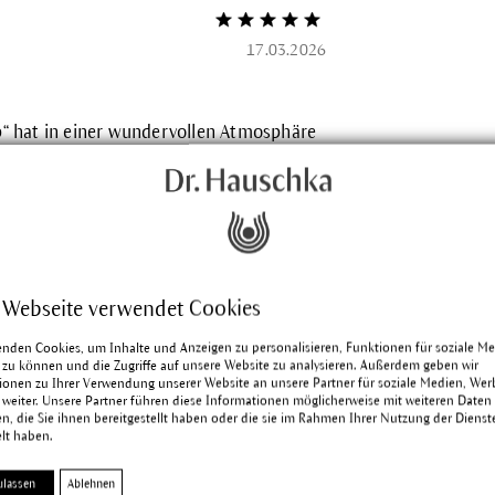
Bewertung mit 5 von 5 Sternen
17.03.2026
 hat in einer wundervollen Atmosphäre
, angenehmer Anleitung stattgefunden.
 Tipps erhalten und wurde sehr individuell
habe ich sehr genossen und ich freue
gen auf mein Make-up-Ritual, das mir
s Gesicht zaubert. Ganz herzlichen Dank
Stefanie Braun
 Webseite verwendet Cookies
ng hilfreich?
enden Cookies, um Inhalte und Anzeigen zu personalisieren, Funktionen für soziale M
 zu können und die Zugriffe auf unsere Website zu analysieren. Außerdem geben wir
ionen zu Ihrer Verwendung unserer Website an unsere Partner für soziale Medien, We
 weiter. Unsere Partner führen diese Informationen möglicherweise mit weiteren Daten
, die Sie ihnen bereitgestellt haben oder die sie im Rahmen Ihrer Nutzung der Dienst
lt haben.
ulassen
Ablehnen