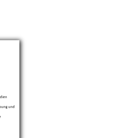
edien
rbung und
e