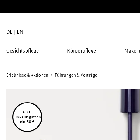
springen
Zur Hauptnavigation springen
DE
EN
Gesichtspflege
Körperpflege
Make-
/
Erlebnisse & Aktionen
Führungen & Vorträge
Bildergalerie überspringen
inkl.
Einkaufsgutsch
ein 50 €