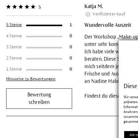
Katja M.
5
Durchschnittliche Bewertung von 5 von 5 Sternen
Verifizierter Kauf
Wundervolle Auszeit
5 Sterne
1
4 Sterne
0
Der Workshop „Make-up“
unter sehr kompetenter
3 Sterne
0
Ich habe viele wertvolle
2 Sterne
0
beraten. Diese Stunden 
mich seitdem jeden Mor
1 Sterne
0
Frische und Ausdruck in
Hinweise zu Bewertungen
an Nadine Habdank und 
Diese
Bewertung
Findest du diese Bewertu
Wir verw
schreiben
anbieten
Informat
Analysen
zusammen
gesamme
Alle z