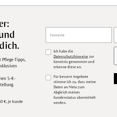
er:
 und
Vorname
dich.
Ich habe die
Datenschutzhinweise
zur
 Pflege-Tipps,
Kenntnis genommen und
xklusiven
erkenne diese an.
Für bessere Angebote
inen 5-€-
stimme ich zu, dass meine
tellung.
Daten an Meta zum
Abgleich meines
Kundenstatus übermittelt
0 €, je Kunde
werden.