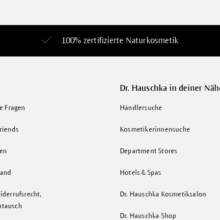
100% zertifizierte
Naturkosmetik
Dr. Hauschka in deiner Näh
te Fragen
Händlersuche
riends
Kosmetikerinnensuche
en
Department Stores
sand
Hotels & Spas
iderrufsrecht,
Dr. Hauschka Kosmetiksalon
mtausch
Dr. Hauschka Shop