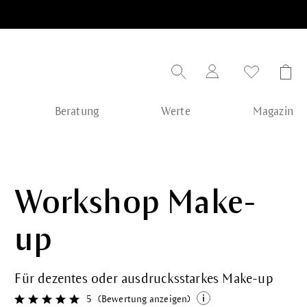
Beratung
Werte
Magazin
Workshop Make-
up
Für dezentes oder ausdrucksstarkes Make-up
5
(Bewertung anzeigen)
Durchschnittliche Bewertung von 5 von 5 Sternen