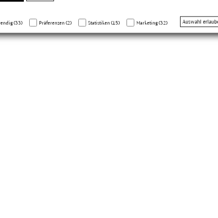
Auswahl erlaub
endig (33)
Präferenzen (2)
Statistiken (15)
Marketing (32)