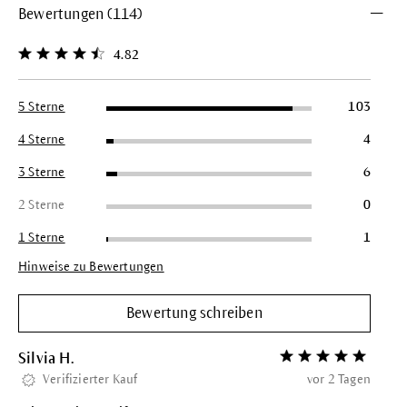
Bewertungen (114)
4.82
Durchschnittliche Bewertung von 4.8 von 5 Sternen
5 Sterne
103
4 Sterne
4
3 Sterne
6
2 Sterne
0
1 Sterne
1
Hinweise zu Bewertungen
Bewertung schreiben
Silvia H.
Bewertung mit 5 vo
Verifizierter Kauf
vor 2 Tagen