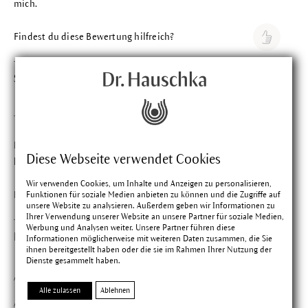
mich.
Findest du diese Bewertung hilfreich?
Sabine T.
Bewertung mit 5 vo
Verifizierter Kauf
01.07.2026
Total angenehm
Der Lippenstift lässt sich leicht und angenehm auftragen und
Diese Webseite verwendet Cookies
hält lange. Das leichte Schimmern finde ich richtig gut.
Wir verwenden Cookies, um Inhalte und Anzeigen zu personalisieren,
Findest du diese Bewertung hilfreich?
Funktionen für soziale Medien anbieten zu können und die Zugriffe auf
unsere Website zu analysieren. Außerdem geben wir Informationen zu
Ihrer Verwendung unserer Website an unsere Partner für soziale Medien,
Werbung und Analysen weiter. Unsere Partner führen diese
Liubov A.
Bewertung mit 5 vo
Informationen möglicherweise mit weiteren Daten zusammen, die Sie
ihnen bereitgestellt haben oder die sie im Rahmen Ihrer Nutzung der
Verifizierter Kauf
07.04.2026
Dienste gesammelt haben.
Absolutely gorgeous lipstick
Alle zulassen
Ablehnen
Absolutely gorgeous lipstick! High-quality formula and feels