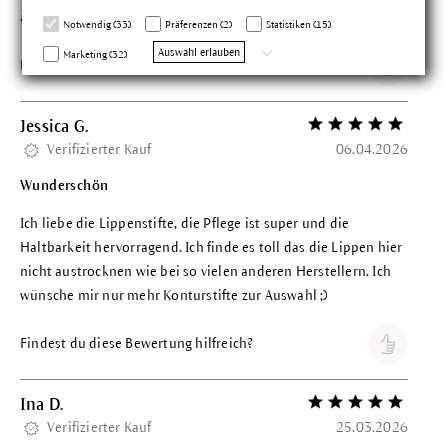
amazing on the lips. I’m obsessed!
Notwendig (33)
Präferenzen (2)
Statistiken (15)
Auswahl erlauben
Marketing (32)
Findest du diese Bewertung hilfreich?
Jessica G.
Bewertung mit 5 vo
Verifizierter Kauf
06.04.2026
Wunderschön
Ich liebe die Lippenstifte, die Pflege ist super und die
Haltbarkeit hervorragend. Ich finde es toll das die Lippen hier
nicht austrocknen wie bei so vielen anderen Herstellern. Ich
wünsche mir nur mehr Konturstifte zur Auswahl ;)
Findest du diese Bewertung hilfreich?
Ina D.
Bewertung mit 5 vo
Verifizierter Kauf
25.03.2026