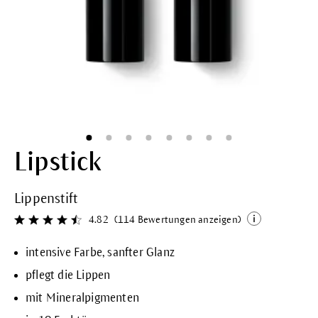
Lipstick
Lippenstift
4.82
(114 Bewertungen anzeigen)
Durchschnittliche Bewertung von 4.8 von 5 Sternen
intensive Farbe, sanfter Glanz
pflegt die Lippen
mit Mineralpigmenten