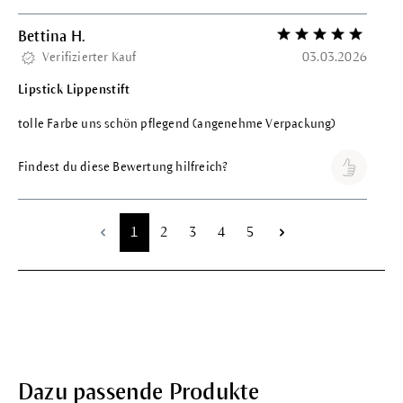
Bettina H.
Bewertung mit 5 vo
Verifizierter Kauf
03.03.2026
Lipstick Lippenstift
tolle Farbe uns schön pflegend (angenehme Verpackung)
Findest du diese Bewertung hilfreich?
Seite
Seite
Seite
Seite
Seite
1
2
3
4
5
Dazu passende Produkte