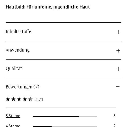
Hautbild: Für unreine, jugendliche Haut
Inhaltsstoffe
Anwendung
Qualität
Bewertungen (7)
4.71
Durchschnittliche Bewertung von 4.7 von 5 Sternen
5 Sterne
5
4 Sterne
2