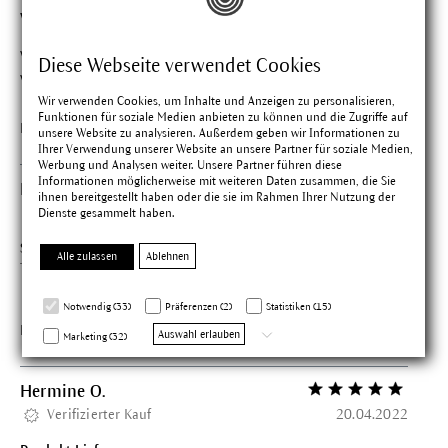
Wunder
Wirkt bei meiner Tochter und ihrer unreinen Haut gerade
Diese Webseite verwendet Cookies
Wunder ...
Wir verwenden Cookies, um Inhalte und Anzeigen zu personalisieren,
Funktionen für soziale Medien anbieten zu können und die Zugriffe auf
Findest du diese Bewertung hilfreich?
unsere Website zu analysieren. Außerdem geben wir Informationen zu
Ihrer Verwendung unserer Website an unsere Partner für soziale Medien,
Werbung und Analysen weiter. Unsere Partner führen diese
Informationen möglicherweise mit weiteren Daten zusammen, die Sie
Hannah S.
Bewertung mit 4 vo
ihnen bereitgestellt haben oder die sie im Rahmen Ihrer Nutzung der
Verifizierter Kauf
08.08.2022
Dienste gesammelt haben.
Sehr angenehm und erfrischend. Auch wenn es nichts an
Alle zulassen
Ablehnen
Tonikum ran kommt.
Notwendig (33)
Präferenzen (2)
Statistiken (15)
Findest du diese Bewertung hilfreich?
Auswahl erlauben
Marketing (32)
Hermine O.
Bewertung mit 5 vo
Verifizierter Kauf
20.04.2022