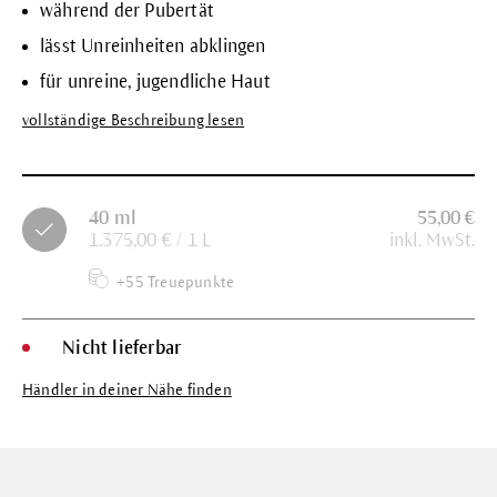
während der Pubertät
lässt Unreinheiten abklingen
für unreine, jugendliche Haut
vollständige Beschreibung lesen
40 ml
55,00 €
1.375,00 € / 1 L
inkl. MwSt.
+55 Treuepunkte
Nicht lieferbar
Händler in deiner Nähe finden