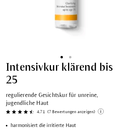
Intensivkur klärend bis
25
regulierende Gesichtskur für unreine,
jugendliche Haut
4.71
(7 Bewertungen anzeigen)
Durchschnittliche Bewertung von 4.7 von 5 Sternen
harmonisiert die irritierte Haut