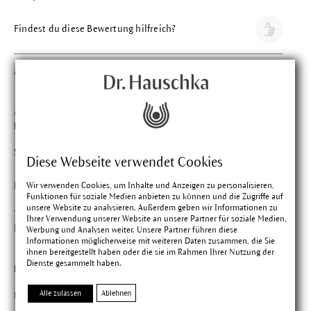
Findest du diese Bewertung hilfreich?
Anonym
Bewertung mit 5 vo
Verifizierter Kauf
14.08.2025
Außergewöhnlich schön verpackt richtig edel mit der netten
Duft Probe.
Sehr gut
Diese Webseite verwendet Cookies
Wir verwenden Cookies, um Inhalte und Anzeigen zu personalisieren,
Findest du diese Bewertung hilfreich?
Funktionen für soziale Medien anbieten zu können und die Zugriffe auf
unsere Website zu analysieren. Außerdem geben wir Informationen zu
Ihrer Verwendung unserer Website an unsere Partner für soziale Medien,
DobromiraDEPOTBG ID 60523 C.
Bewertung mit 5 vo
Werbung und Analysen weiter. Unsere Partner führen diese
Informationen möglicherweise mit weiteren Daten zusammen, die Sie
Verifizierter Kauf
05.08.2025
ihnen bereitgestellt haben oder die sie im Rahmen Ihrer Nutzung der
Dienste gesammelt haben.
Duftet nach Rosen und ist angenehm!
Alle zulassen
Ablehnen
Duftet nach Rosen und ist angenehm!