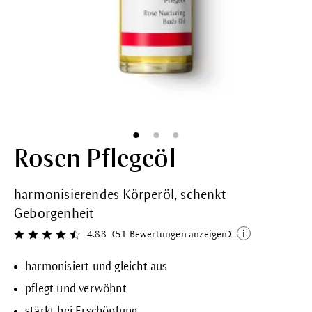
Rosen Pflegeöl
harmonisierendes Körperöl, schenkt
Geborgenheit
4.88
(51 Bewertungen anzeigen)
Durchschnittliche Bewertung von 4.8 von 5 Sternen
harmonisiert und gleicht aus
pflegt und verwöhnt
stärkt bei Erschöpfung