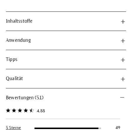
Inhaltsstoffe
Anwendung
Tipps
Qualität
Bewertungen (51)
4.88
Durchschnittliche Bewertung von 4.8 von 5 Sternen
5 Sterne
49