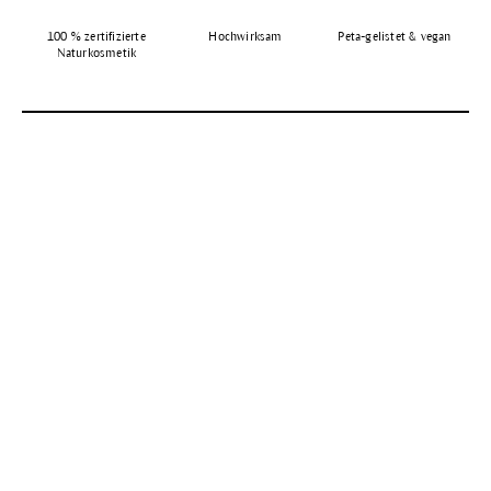
100 % zertifizierte
Hochwirksam
Peta-gelistet & vegan
Naturkosmetik