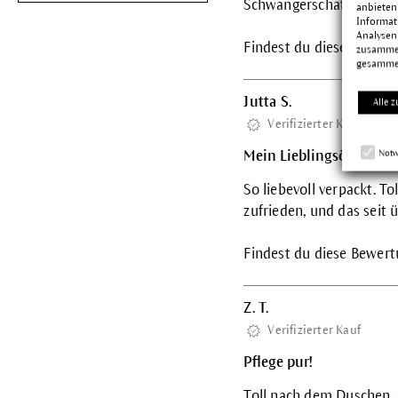
Schwangerschaft
anbieten
Informat
Analysen
Findest du diese Bewertu
zusammen
gesamme
Jutta S.
Alle z
Verifizierter Kauf
Notw
Mein Lieblingsöl
So liebevoll verpackt. To
zufrieden, und das seit 
Findest du diese Bewertu
Z. T.
Verifizierter Kauf
Pflege pur!
Toll nach dem Duschen, 