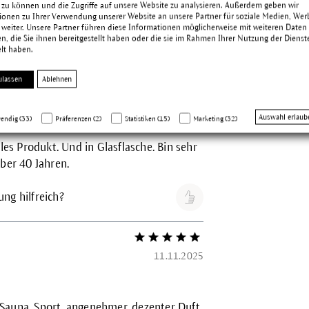
 zu können und die Zugriffe auf unsere Website zu analysieren. Außerdem geben wir
ionen zu Ihrer Verwendung unserer Website an unsere Partner für soziale Medien, We
 weiter. Unsere Partner führen diese Informationen möglicherweise mit weiteren Daten
ng hilfreich?
, die Sie ihnen bereitgestellt haben oder die sie im Rahmen Ihrer Nutzung der Dienst
lt haben.
ulassen
Ablehnen
Bewertung mit 5 von 5 Sternen
18.03.2026
Auswahl erlaub
endig (33)
Präferenzen (2)
Statistiken (15)
Marketing (32)
lles Produkt. Und in Glasflasche. Bin sehr
über 40 Jahren.
ng hilfreich?
Bewertung mit 5 von 5 Sternen
11.11.2025
Sauna, Sport, angenehmer, dezenter Duft,