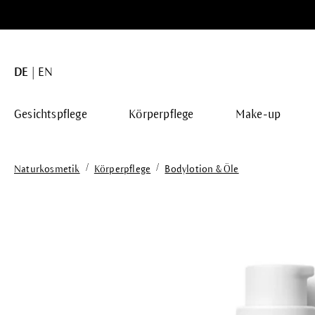
springen
Zur Hauptnavigation springen
DE
EN
Gesichtspflege
Körperpflege
Make-up
/
/
Naturkosmetik
Körperpflege
Bodylotion & Öle
Bildergalerie überspringen