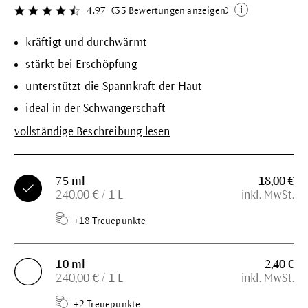
4.97
(35 Bewertungen anzeigen)
Durchschnittliche Bewertung von 4.9 von 5 Sternen
kräftigt und durchwärmt
stärkt bei Erschöpfung
unterstützt die Spannkraft der Haut
ideal in der Schwangerschaft
vollständige Beschreibung lesen
75 ml
18,00 €
240,00 € / 1 L
inkl. MwSt.
+18 Treuepunkte
10 ml
2,40 €
240,00 € / 1 L
inkl. MwSt.
+2 Treuepunkte