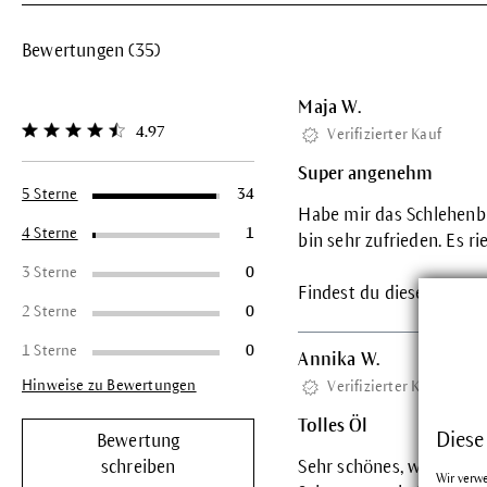
Bewertungen (35)
Maja W.
4.97
Verifizierter Kauf
Durchschnittliche Bewertung von 4.9 von 5 Sternen
Super angenehm
5 Sterne
34
Habe mir das Schlehenbl
4 Sterne
1
bin sehr zufrieden. Es ri
3 Sterne
0
Findest du diese Bewertu
2 Sterne
0
1 Sterne
0
Annika W.
Hinweise zu Bewertungen
Verifizierter Kauf
Tolles Öl
Diese
Bewertung
schreiben
Sehr schönes, wohlig duf
Wir verw