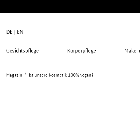
springen
Zur Hauptnavigation springen
DE
EN
Gesichtspflege
Körperpflege
Make-
/
Magazin
Ist unsere Kosmetik 100% vegan?