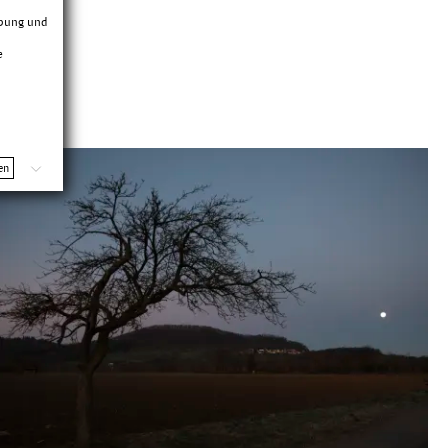
rbung und
e
en