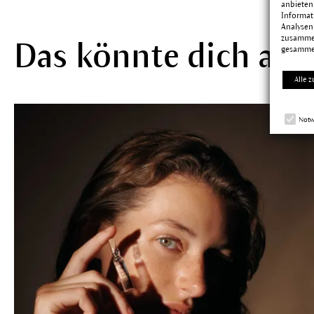
anbieten
Informat
Analysen
zusammen
Das könnte dich auc
gesamme
Alle z
Notw