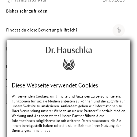
Verifizierter Kauf
24.03.2025
Bisher sehr zufrieden
Findest du diese Bewertung hilfreich?
Nicole L.
Bewertung mit 3 vo
Verifizierter Kauf
14.01.2025
kein Effekt
zu wenig Inhalt, somit zu kurze Anwendungsdauer, um Effekt
Diese Webseite verwendet Cookies
zu bemerken
Wir verwenden Cookies, um Inhalte und Anzeigen zu personalisieren,
Dr. Hauschka
Funktionen für soziale Medien anbieten zu können und die Zugriffe auf
unsere Website zu analysieren. Außerdem geben wir Informationen zu
Ihrer Verwendung unserer Website an unsere Partner für soziale Medien,
Vielen Dank für deine Bewertung. Die
Werbung und Analysen weiter. Unsere Partner führen diese
Kopfhautmaske ist eine intensive Pflege, die
Informationen möglicherweise mit weiteren Daten zusammen, die Sie
ihnen bereitgestellt haben oder die sie im Rahmen Ihrer Nutzung der
nachhaltig sehr trockene, juckende, schuppige
Dienste gesammelt haben.
Kopfhaut beruhigt, auch bei Neurodermitis. Die