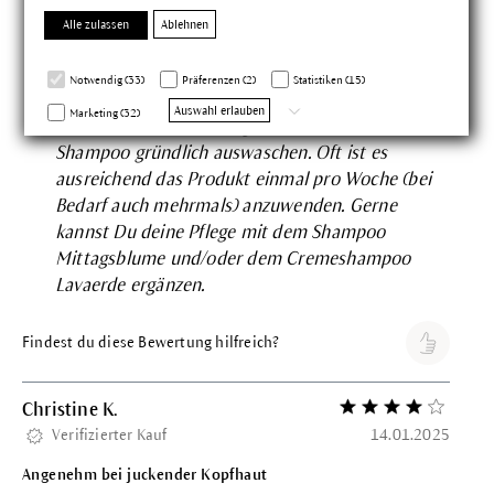
Maske wird vor der Haarwäsche auf trockener
Alle zulassen
Ablehnen
Kopfhaut angewendet. Dafür die Maske mit der
Kanüle scheitelweise im gesamten
Notwendig (33)
Präferenzen (2)
Statistiken (15)
Kopfhautbereich sparsam auftragen und sanft
Auswahl erlauben
Marketing (32)
einmassieren. Nach einigen Minuten mit einem
Shampoo gründlich auswaschen. Oft ist es
ausreichend das Produkt einmal pro Woche (bei
Bedarf auch mehrmals) anzuwenden. Gerne
kannst Du deine Pflege mit dem
Shampoo
Mittagsblume
und/oder dem
Cremeshampoo
Lavaerde
ergänzen.
Findest du diese Bewertung hilfreich?
Christine K.
Bewertung mit 4 vo
Verifizierter Kauf
14.01.2025
Angenehm bei juckender Kopfhaut