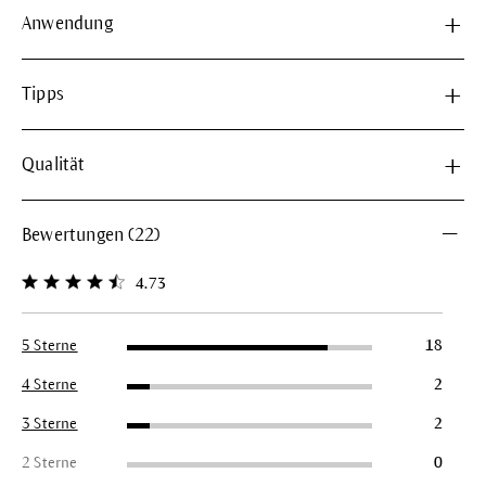
Anwendung
Tipps
Qualität
Bewertungen (22)
4.73
Durchschnittliche Bewertung von 4.7 von 5 Sternen
5 Sterne
18
4 Sterne
2
3 Sterne
2
2 Sterne
0