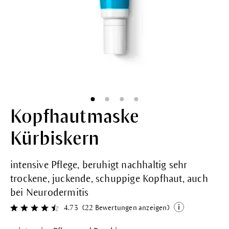
Kopfhautmaske
Kürbiskern
intensive Pflege, beruhigt nachhaltig sehr
trockene, juckende, schuppige Kopfhaut, auch
bei Neurodermitis
4.73
(22 Bewertungen anzeigen)
Durchschnittliche Bewertung von 4.7 von 5 Sternen