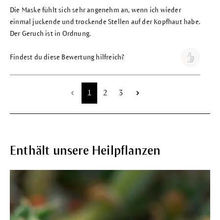
Die Maske fühlt sich sehr angenehm an, wenn ich wieder
einmal juckende und trockende Stellen auf der Kopfhaut habe.
Der Geruch ist in Ordnung.
Findest du diese Bewertung hilfreich?
Seite
Seite
Seite
1
2
3
Enthält unsere Heilpflanzen