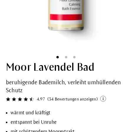
Moor Lavendel Bad
beruhigende Bademilch, verleiht umhüllenden
Schutz
4.97
(34 Bewertungen anzeigen)
Durchschnittliche Bewertung von 4.9 von 5 Sternen
wärmt und kräftigt
entspannt bei Unruhe
mit schützendem Moorextrakt