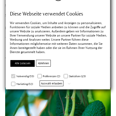
Sehr angenehm
Diese Webseite verwendet Cookies
Sehr angenehmer Duft, der sehr entspannend wirkt.
Wir verwenden Cookies, um Inhalte und Anzeigen zu personalisieren,
Funktionen für soziale Medien anbieten zu können und die Zugriffe auf
Findest du diese Bewertung hilfreich?
unsere Website zu analysieren. Außerdem geben wir Informationen zu
Ihrer Verwendung unserer Website an unsere Partner für soziale Medien,
Werbung und Analysen weiter. Unsere Partner führen diese
Informationen möglicherweise mit weiteren Daten zusammen, die Sie
Seite
Seite
Seite
Seite
1
2
3
4
ihnen bereitgestellt haben oder die sie im Rahmen Ihrer Nutzung der
Dienste gesammelt haben.
Alle zulassen
Ablehnen
Enthält unsere Heilpflanzen
Notwendig (33)
Präferenzen (2)
Statistiken (15)
Auswahl erlauben
Marketing (32)