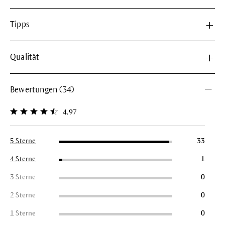
Tipps
Qualität
Bewertungen (34)
4.97
Durchschnittliche Bewertung von 4.9 von 5 Sternen
5 Sterne
33
4 Sterne
1
3 Sterne
0
2 Sterne
0
1 Sterne
0